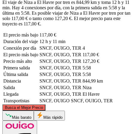
El viaje de Niza a El Havre por tren es 844,99 km y toma 12 h y 11
min. Hay 4 conexiones por día, con la primera salida en 5:58 y la
última en 5:58. Es posible viajar de Niza a El Havre por tren por tan
solo 117,00 € o tanto como 127,20 €. El mejor precio para este
trayecto es 117,00 €.
El precio más bajo
117,00 €
Duración del viaje
12 h y 11 min
Conexión por día
SNCF, OUIGO, TER
4
El precio más bajo
SNCF, OUIGO, TER
117,00 €
Precio más alto
SNCF, OUIGO, TER
127,20 €
Primera salida
SNCF, OUIGO, TER
5:58
Última salida
SNCF, OUIGO, TER
5:58
Distancia
SNCF, OUIGO, TER
844,99 km
Salida
SNCF, OUIGO, TER
Niza
Llegada
SNCF, OUIGO, TER
El Havre
Transportistas
SNCF, OUIGO
SNCF, OUIGO, TER
©
CARTO
, ©
OpenStreetMap
contributors
Busca el Mejor Precio
Le Havre
Más barato
Más rápido