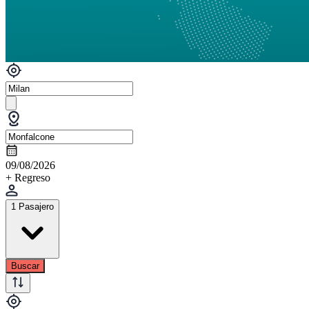
09/08/2026
+ Regreso
1 Pasajero
Buscar