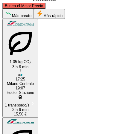
©
CARTO
, ©
OpenStreetMap
contributors
Busca el Mejor Precio
Edolo
Más barato
Más rápido
1.05 kg CO
2
3 h 6 min
Milan
17:25
Milano Centrale
19:07
Edolo, Stazione
1 transbordo/s
3 h 6 min
15,50 €