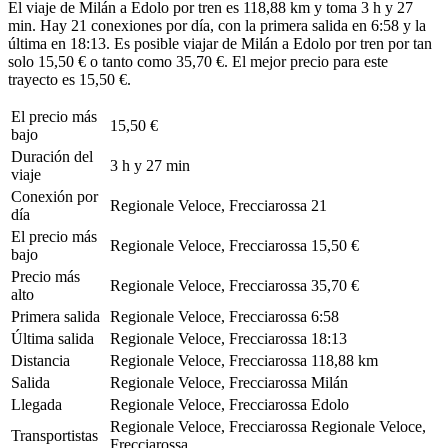
El viaje de Milán a Edolo por tren es 118,88 km y toma 3 h y 27
min. Hay 21 conexiones por día, con la primera salida en 6:58 y la
última en 18:13. Es posible viajar de Milán a Edolo por tren por tan
solo 15,50 € o tanto como 35,70 €. El mejor precio para este
trayecto es 15,50 €.
El precio más
15,50 €
bajo
Duración del
3 h y 27 min
viaje
Conexión por
Regionale Veloce, Frecciarossa
21
día
El precio más
Regionale Veloce, Frecciarossa
15,50 €
bajo
Precio más
Regionale Veloce, Frecciarossa
35,70 €
alto
Primera salida
Regionale Veloce, Frecciarossa
6:58
Última salida
Regionale Veloce, Frecciarossa
18:13
Distancia
Regionale Veloce, Frecciarossa
118,88 km
Salida
Regionale Veloce, Frecciarossa
Milán
Llegada
Regionale Veloce, Frecciarossa
Edolo
Regionale Veloce, Frecciarossa
Regionale Veloce,
Transportistas
Frecciarossa