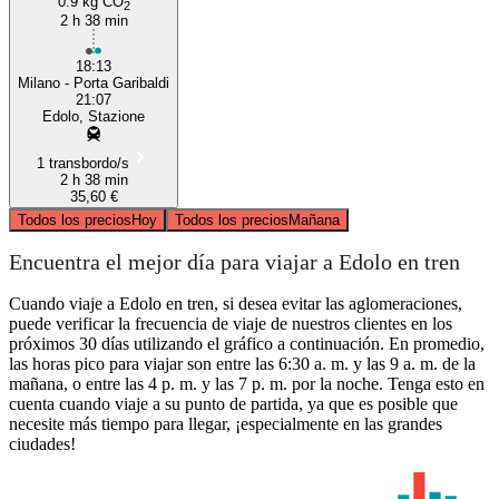
0.9 kg CO
2
2 h 38 min
18:13
Milano - Porta Garibaldi
21:07
Edolo, Stazione
1 transbordo/s
2 h 38 min
35,60 €
Todos los precios
Hoy
Todos los precios
Mañana
Encuentra el mejor día para viajar a Edolo en tren
Cuando viaje a Edolo en tren, si desea evitar las aglomeraciones,
puede verificar la frecuencia de viaje de nuestros clientes en los
próximos 30 días utilizando el gráfico a continuación. En promedio,
las horas pico para viajar son entre las 6:30 a. m. y las 9 a. m. de la
mañana, o entre las 4 p. m. y las 7 p. m. por la noche. Tenga esto en
cuenta cuando viaje a su punto de partida, ya que es posible que
necesite más tiempo para llegar, ¡especialmente en las grandes
ciudades!