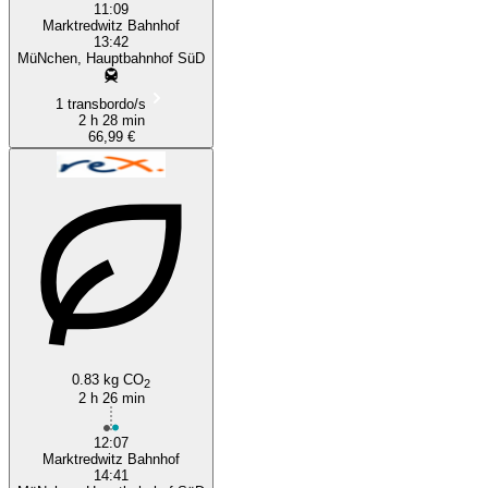
11:09
Marktredwitz Bahnhof
13:42
MüNchen, Hauptbahnhof SüD
1 transbordo/s
2 h 28 min
66,99 €
0.83 kg CO
2
2 h 26 min
12:07
Marktredwitz Bahnhof
14:41