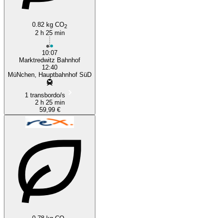
0.82 kg CO
2
2 h 25 min
10:07
Marktredwitz Bahnhof
12:40
MüNchen, Hauptbahnhof SüD
1 transbordo/s
2 h 25 min
59,99 €