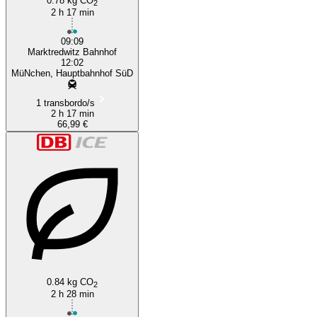
0.78 kg CO
2
2 h 17 min
09:09
Marktredwitz Bahnhof
12:02
MüNchen, Hauptbahnhof SüD
1 transbordo/s
2 h 17 min
66,99 €
0.84 kg CO
2
2 h 28 min