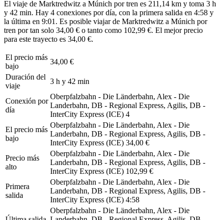
El viaje de Marktredwitz a Múnich por tren es 211,14 km y toma 3 h
y 42 min. Hay 4 conexiones por día, con la primera salida en 4:58 y
la última en 9:01. Es posible viajar de Marktredwitz a Múnich por
tren por tan solo 34,00 € o tanto como 102,99 €. El mejor precio
para este trayecto es 34,00 €.
El precio más
34,00 €
bajo
Duración del
3 h y 42 min
viaje
Oberpfalzbahn - Die Länderbahn, Alex - Die
Conexión por
Landerbahn, DB - Regional Express, Agilis, DB -
día
InterCity Express (ICE)
4
Oberpfalzbahn - Die Länderbahn, Alex - Die
El precio más
Landerbahn, DB - Regional Express, Agilis, DB -
bajo
InterCity Express (ICE)
34,00 €
Oberpfalzbahn - Die Länderbahn, Alex - Die
Precio más
Landerbahn, DB - Regional Express, Agilis, DB -
alto
InterCity Express (ICE)
102,99 €
Oberpfalzbahn - Die Länderbahn, Alex - Die
Primera
Landerbahn, DB - Regional Express, Agilis, DB -
salida
InterCity Express (ICE)
4:58
Oberpfalzbahn - Die Länderbahn, Alex - Die
Última salida
Landerbahn, DB - Regional Express, Agilis, DB -