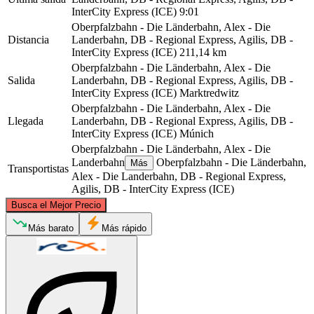
InterCity Express (ICE)
9:01
Oberpfalzbahn - Die Länderbahn, Alex - Die
Distancia
Landerbahn, DB - Regional Express, Agilis, DB -
InterCity Express (ICE)
211,14 km
Oberpfalzbahn - Die Länderbahn, Alex - Die
Salida
Landerbahn, DB - Regional Express, Agilis, DB -
InterCity Express (ICE)
Marktredwitz
Oberpfalzbahn - Die Länderbahn, Alex - Die
Llegada
Landerbahn, DB - Regional Express, Agilis, DB -
InterCity Express (ICE)
Múnich
Oberpfalzbahn - Die Länderbahn, Alex - Die
Landerbahn
Oberpfalzbahn - Die Länderbahn,
Más
Transportistas
Alex - Die Landerbahn, DB - Regional Express,
Agilis, DB - InterCity Express (ICE)
©
CARTO
, ©
OpenStreetMap
contributors
Busca el Mejor Precio
Marktredwitz
Más barato
Más rápido