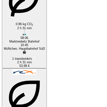
Munich
0.86 kg CO
2
2 h 31 min
08:06
Marktredwitz Bahnhof
10:45
MüNchen, Hauptbahnhof SüD
1 transbordo/s
2 h 31 min
53,99 €