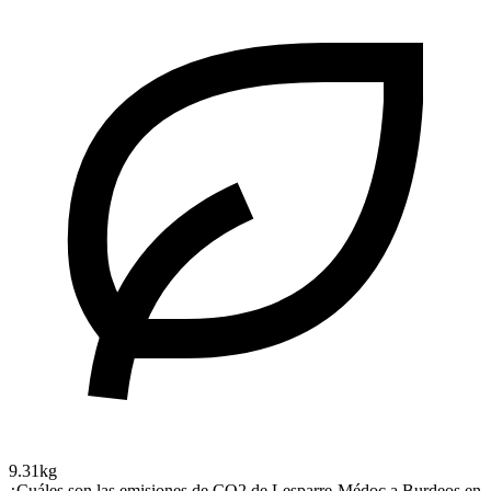
9.31kg
¿Cuáles son las emisiones de CO2 de Lesparre-Médoc a Burdeos en