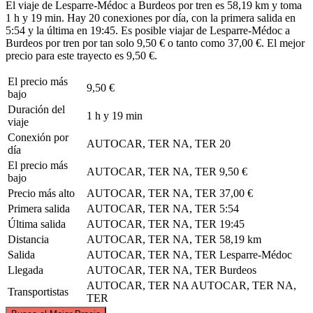
El viaje de Lesparre-Médoc a Burdeos por tren es 58,19 km y toma
1 h y 19 min. Hay 20 conexiones por día, con la primera salida en
5:54 y la última en 19:45. Es posible viajar de Lesparre-Médoc a
Burdeos por tren por tan solo 9,50 € o tanto como 37,00 €. El mejor
precio para este trayecto es 9,50 €.
El precio más
9,50 €
bajo
Duración del
1 h y 19 min
viaje
Conexión por
AUTOCAR, TER NA, TER
20
día
El precio más
AUTOCAR, TER NA, TER
9,50 €
bajo
Precio más alto
AUTOCAR, TER NA, TER
37,00 €
Primera salida
AUTOCAR, TER NA, TER
5:54
Última salida
AUTOCAR, TER NA, TER
19:45
Distancia
AUTOCAR, TER NA, TER
58,19 km
Salida
AUTOCAR, TER NA, TER
Lesparre-Médoc
Llegada
AUTOCAR, TER NA, TER
Burdeos
AUTOCAR, TER NA
AUTOCAR, TER NA,
Transportistas
TER
©
CARTO
, ©
OpenStreetMap
contributors