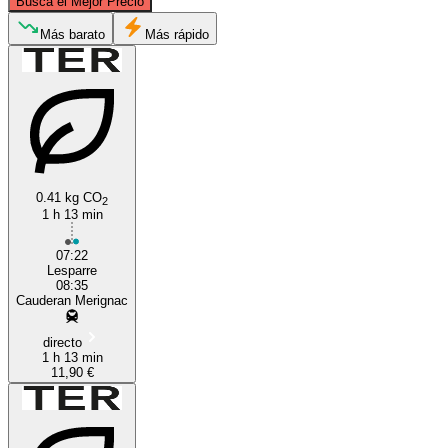
Busca el Mejor Precio
Lesparre-Médoc
Más barato
Más rápido
0.41 kg CO
2
1 h 13 min
Bordeaux
07:22
Lesparre
08:35
Cauderan Merignac
directo
1 h 13 min
11,90 €