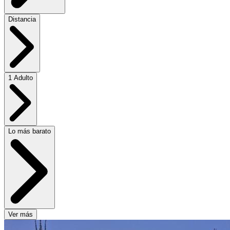
Distancia
1 Adulto
Lo más barato
Ver más