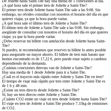
De Joliette hasta Saint-Tite hay una media de 1 conexiones al día.
¿A qué hora sale el primer tren de Joliette a Saint-Tite?
El primer tren desde Joliette hasta Saint-Tite sale a las 9:08. Sin
embargo, no olvides consultar con nosotros el horario del día en que
quieres viajar, ya que la hora puede variar.
¿A qué hora sale el último tren de Joliette a Saint-Tite?
El último tren de Joliette a Saint-Tite sale a las 9:08. Sin embargo,
asegúrate de consultar con nosotros el horario del día en que quieres
viajar, ya que la hora puede variar.
¿Debo reservar mi billete con antelación desde Joliette hasta Saint-
Tite?
Si puedes, te recomendamos que reserves tu billete lo antes posible
para asegurarte un mayor ahorro. El billete de tren más barato que
hemos encontrado es de 17,22 €, pero puede estar sujeto a cambios
dependiendo de la demanda.
¿Cuántas conexiones directas van de Joliette a Saint-Tite?
Hay una media de 1 desde Joliette para ir a Saint-Tite.
¿Cuál es el trayecto más rápido entre Joliette y Saint-Tite en tren?
El tiempo de viaje más rápido por tren entre Joliette y Saint-Tite es
de 1 h y 48 min.
¿Existe un tren directo desde Joliette a Saint-Tite?
Sí, hay un tren directo entre Joliette y Saint-Tite.
¿Cuánto CO2 emite un viaje en tren desde Joliette hasta Saint-Tite?
El viaje en tren de Joliette a Saint-Tite produce 7.33kg de emisiones
de CO2.