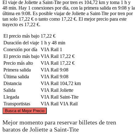
El viaje de Joliette a Saint-Tite por tren es 104,72 km y toma 1 h y
48 min. Hay 1 conexiones por día, con la primera salida en 9:08 y la
última en 9:08. Es posible viajar de Joliette a Saint-Tite por tren por
tan solo 17,22 € o tanto como 17,22 €. El mejor precio para este
trayecto es 17,22 €.
El precio más bajo
17,22 €
Duración del viaje
1 h y 48 min
Conexión por día
VIA Rail
1
El precio más bajo
VIA Rail
17,22 €
Precio más alto
VIA Rail
17,22 €
Primera salida
VIA Rail
9:08
Última salida
VIA Rail
9:08
Distancia
VIA Rail
104,72 km
Salida
VIA Rail
Joliette
Llegada
VIA Rail
Saint-Tite
Transportistas
VIA Rail
VIA Rail
©
CARTO
, ©
OpenStreetMap
contributors
Busca el Mejor Precio
Saint-Tite
Mejor momento para reservar billetes de tren
baratos de Joliette a Saint-Tite