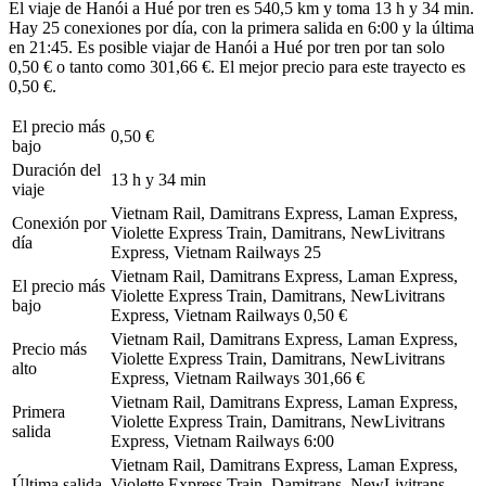
El viaje de Hanói a Hué por tren es 540,5 km y toma 13 h y 34 min.
Hay 25 conexiones por día, con la primera salida en 6:00 y la última
en 21:45. Es posible viajar de Hanói a Hué por tren por tan solo
0,50 € o tanto como 301,66 €. El mejor precio para este trayecto es
0,50 €.
El precio más
0,50 €
bajo
Duración del
13 h y 34 min
viaje
Vietnam Rail, Damitrans Express, Laman Express,
Conexión por
Violette Express Train, Damitrans, NewLivitrans
día
Express, Vietnam Railways
25
Vietnam Rail, Damitrans Express, Laman Express,
El precio más
Violette Express Train, Damitrans, NewLivitrans
bajo
Express, Vietnam Railways
0,50 €
Vietnam Rail, Damitrans Express, Laman Express,
Precio más
Violette Express Train, Damitrans, NewLivitrans
alto
Express, Vietnam Railways
301,66 €
Vietnam Rail, Damitrans Express, Laman Express,
Primera
Violette Express Train, Damitrans, NewLivitrans
salida
Express, Vietnam Railways
6:00
Vietnam Rail, Damitrans Express, Laman Express,
Última salida
Violette Express Train, Damitrans, NewLivitrans