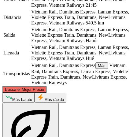
Express, Vietnam Railways
21:45
Vietnam Rail, Damitrans Express, Laman Express,
Distancia
Violette Express Train, Damitrans, NewLivitrans
Express, Vietnam Railways
540,5 km
Vietnam Rail, Damitrans Express, Laman Express,
Salida
Violette Express Train, Damitrans, NewLivitrans
Express, Vietnam Railways
Hanói
Vietnam Rail, Damitrans Express, Laman Express,
Llegada
Violette Express Train, Damitrans, NewLivitrans
Express, Vietnam Railways
Hué
Vietnam Rail, Damitrans Express
Vietnam
Más
Rail, Damitrans Express, Laman Express, Violette
Transportistas
Express Train, Damitrans, NewLivitrans Express,
Vietnam Railways
©
CARTO
, ©
OpenStreetMap
contributors
Busca el Mejor Precio
Hanoi
Más barato
Más rápido