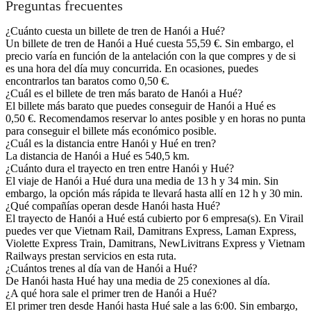
Preguntas frecuentes
¿Cuánto cuesta un billete de tren de Hanói a Hué?
Un billete de tren de Hanói a Hué cuesta 55,59 €. Sin embargo, el
precio varía en función de la antelación con la que compres y de si
es una hora del día muy concurrida. En ocasiones, puedes
encontrarlos tan baratos como 0,50 €.
¿Cuál es el billete de tren más barato de Hanói a Hué?
El billete más barato que puedes conseguir de Hanói a Hué es
0,50 €. Recomendamos reservar lo antes posible y en horas no punta
para conseguir el billete más económico posible.
¿Cuál es la distancia entre Hanói y Hué en tren?
La distancia de Hanói a Hué es 540,5 km.
¿Cuánto dura el trayecto en tren entre Hanói y Hué?
El viaje de Hanói a Hué dura una media de 13 h y 34 min. Sin
embargo, la opción más rápida te llevará hasta allí en 12 h y 30 min.
¿Qué compañías operan desde Hanói hasta Hué?
El trayecto de Hanói a Hué está cubierto por 6 empresa(s). En Virail
puedes ver que Vietnam Rail, Damitrans Express, Laman Express,
Violette Express Train, Damitrans, NewLivitrans Express y Vietnam
Railways prestan servicios en esta ruta.
¿Cuántos trenes al día van de Hanói a Hué?
De Hanói hasta Hué hay una media de 25 conexiones al día.
¿A qué hora sale el primer tren de Hanói a Hué?
El primer tren desde Hanói hasta Hué sale a las 6:00. Sin embargo,