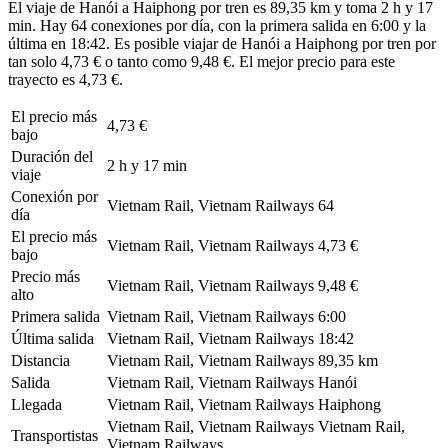
El viaje de Hanói a Haiphong por tren es 89,35 km y toma 2 h y 17
min. Hay 64 conexiones por día, con la primera salida en 6:00 y la
última en 18:42. Es posible viajar de Hanói a Haiphong por tren por
tan solo 4,73 € o tanto como 9,48 €. El mejor precio para este
trayecto es 4,73 €.
El precio más
4,73 €
bajo
Duración del
2 h y 17 min
viaje
Conexión por
Vietnam Rail, Vietnam Railways
64
día
El precio más
Vietnam Rail, Vietnam Railways
4,73 €
bajo
Precio más
Vietnam Rail, Vietnam Railways
9,48 €
alto
Primera salida
Vietnam Rail, Vietnam Railways
6:00
Última salida
Vietnam Rail, Vietnam Railways
18:42
Distancia
Vietnam Rail, Vietnam Railways
89,35 km
Salida
Vietnam Rail, Vietnam Railways
Hanói
Llegada
Vietnam Rail, Vietnam Railways
Haiphong
Vietnam Rail, Vietnam Railways
Vietnam Rail,
Transportistas
Vietnam Railways