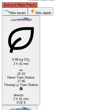
©
CARTO
, ©
OpenStreetMap
contributors
Busca el Mejor Precio
Más barato
Más rápido
Hanoi
Haiphong
0.86 kg CO
2
2 h 31 min
15:15
Hanoi Train Station
17:46
Thuong Ly Train Station
directo
2 h 31 min
0,02 €