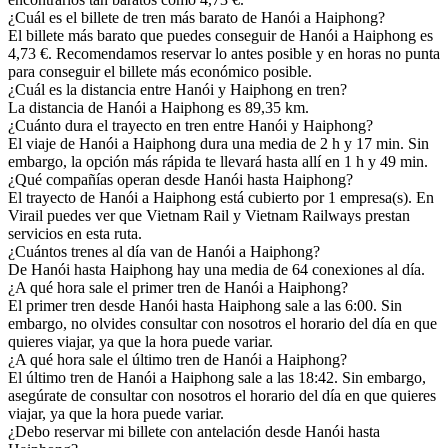
¿Cuál es el billete de tren más barato de Hanói a Haiphong?
El billete más barato que puedes conseguir de Hanói a Haiphong es
4,73 €. Recomendamos reservar lo antes posible y en horas no punta
para conseguir el billete más económico posible.
¿Cuál es la distancia entre Hanói y Haiphong en tren?
La distancia de Hanói a Haiphong es 89,35 km.
¿Cuánto dura el trayecto en tren entre Hanói y Haiphong?
El viaje de Hanói a Haiphong dura una media de 2 h y 17 min. Sin
embargo, la opción más rápida te llevará hasta allí en 1 h y 49 min.
¿Qué compañías operan desde Hanói hasta Haiphong?
El trayecto de Hanói a Haiphong está cubierto por 1 empresa(s). En
Virail puedes ver que Vietnam Rail y Vietnam Railways prestan
servicios en esta ruta.
¿Cuántos trenes al día van de Hanói a Haiphong?
De Hanói hasta Haiphong hay una media de 64 conexiones al día.
¿A qué hora sale el primer tren de Hanói a Haiphong?
El primer tren desde Hanói hasta Haiphong sale a las 6:00. Sin
embargo, no olvides consultar con nosotros el horario del día en que
quieres viajar, ya que la hora puede variar.
¿A qué hora sale el último tren de Hanói a Haiphong?
El último tren de Hanói a Haiphong sale a las 18:42. Sin embargo,
asegúrate de consultar con nosotros el horario del día en que quieres
viajar, ya que la hora puede variar.
¿Debo reservar mi billete con antelación desde Hanói hasta