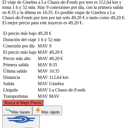
El viaje de Ginebra a La Chaux-de-Fonds por tren es 112,64 km y
toma 1 h y 52 min. Hay 9 conexiones por día, con la primera salida
en 8:35 y la última en 16:35. Es posible viajar de Ginebra a La
Chaux-de-Fonds por tren por tan solo 49,20 € o tanto como 49,20 €.
El mejor precio para este trayecto es 49,20 €.
El precio más bajo
49,20 €
Duración del viaje
1 h y 52 min
Conexión por día
MAV
9
El precio más bajo
MAV
49,20 €
Precio más alto
MAV
49,20 €
Primera salida
MAV
8:35
Última salida
MAV
16:35
Distancia
MAV
112,64 km
Salida
MAV
Ginebra
Llegada
MAV
La Chaux-de-Fonds
Transportistas
MAV
MAV
©
CARTO
, ©
OpenStreetMap
contributors
Busca el Mejor Precio
La Chaux-de-Fonds
Más barato
Más rápido