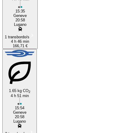
15:35
Geneve
20:58
Lugano
1 transbordo/s
4 h 46 min
166,71 €
1.65 kg CO
2
4 h 51 min
15:54
Geneve
20:58
Lugano