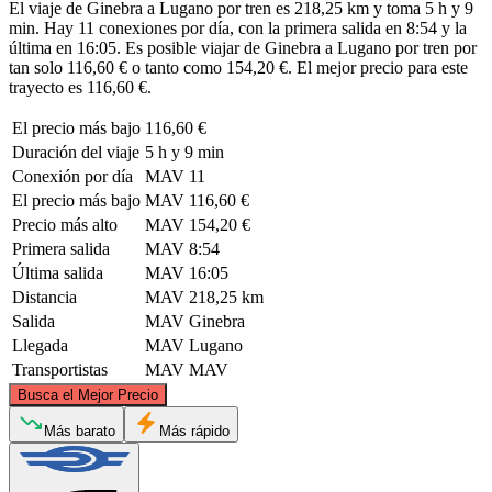
El viaje de Ginebra a Lugano por tren es 218,25 km y toma 5 h y 9
min. Hay 11 conexiones por día, con la primera salida en 8:54 y la
última en 16:05. Es posible viajar de Ginebra a Lugano por tren por
tan solo 116,60 € o tanto como 154,20 €. El mejor precio para este
trayecto es 116,60 €.
El precio más bajo
116,60 €
Duración del viaje
5 h y 9 min
Conexión por día
MAV
11
El precio más bajo
MAV
116,60 €
Precio más alto
MAV
154,20 €
Primera salida
MAV
8:54
Última salida
MAV
16:05
Distancia
MAV
218,25 km
Salida
MAV
Ginebra
Llegada
MAV
Lugano
Transportistas
MAV
MAV
©
CARTO
, ©
OpenStreetMap
contributors
Busca el Mejor Precio
Más barato
Más rápido