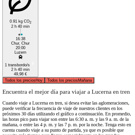
0.91 kg CO
2
2 h 40 min
16:38
Chur, Chur
20:00
Luzern
1 transbordo/s
2 h 40 min
49,98 €
Todos los precios
Hoy
Todos los precios
Mañana
Encuentra el mejor día para viajar a Lucerna en tren
Cuando viaje a Lucerna en tren, si desea evitar las aglomeraciones,
puede verificar la frecuencia de viaje de nuestros clientes en los
próximos 30 días utilizando el gráfico a continuación. En promedio,
las horas pico para viajar son entre las 6:30 a. m. y las 9 a. m. de la
mañana, o entre las 4 p. m. y las 7 p. m. por la noche. Tenga esto en
cuenta cuando viaje a su punto de partida, ya que es posible que