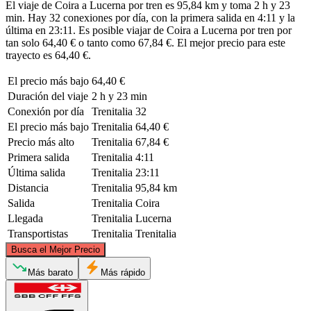
El viaje de Coira a Lucerna por tren es 95,84 km y toma 2 h y 23
min. Hay 32 conexiones por día, con la primera salida en 4:11 y la
última en 23:11. Es posible viajar de Coira a Lucerna por tren por
tan solo 64,40 € o tanto como 67,84 €. El mejor precio para este
trayecto es 64,40 €.
El precio más bajo
64,40 €
Duración del viaje
2 h y 23 min
Conexión por día
Trenitalia
32
El precio más bajo
Trenitalia
64,40 €
Precio más alto
Trenitalia
67,84 €
Primera salida
Trenitalia
4:11
Última salida
Trenitalia
23:11
Distancia
Trenitalia
95,84 km
Salida
Trenitalia
Coira
Llegada
Trenitalia
Lucerna
Transportistas
Trenitalia
Trenitalia
©
CARTO
, ©
OpenStreetMap
contributors
Busca el Mejor Precio
Más barato
Más rápido
Lucerne