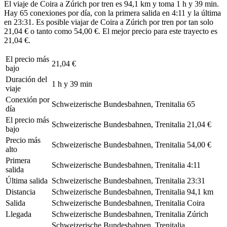
El viaje de Coira a Zúrich por tren es 94,1 km y toma 1 h y 39 min.
Hay 65 conexiones por día, con la primera salida en 4:11 y la última
en 23:31. Es posible viajar de Coira a Zúrich por tren por tan solo
21,04 € o tanto como 54,00 €. El mejor precio para este trayecto es
21,04 €.
El precio más
21,04 €
bajo
Duración del
1 h y 39 min
viaje
Conexión por
Schweizerische Bundesbahnen, Trenitalia
65
día
El precio más
Schweizerische Bundesbahnen, Trenitalia
21,04 €
bajo
Precio más
Schweizerische Bundesbahnen, Trenitalia
54,00 €
alto
Primera
Schweizerische Bundesbahnen, Trenitalia
4:11
salida
Última salida
Schweizerische Bundesbahnen, Trenitalia
23:31
Distancia
Schweizerische Bundesbahnen, Trenitalia
94,1 km
Salida
Schweizerische Bundesbahnen, Trenitalia
Coira
Llegada
Schweizerische Bundesbahnen, Trenitalia
Zúrich
Schweizerische Bundesbahnen, Trenitalia