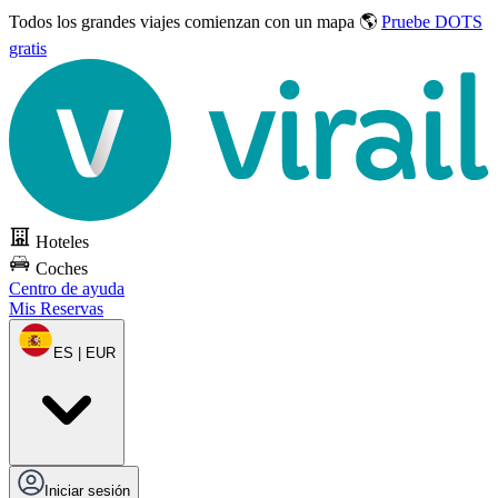
Todos los grandes viajes
comienzan con un mapa 🌎
Pruebe DOTS
gratis
Hoteles
Coches
Centro de ayuda
Mis Reservas
ES | EUR
Iniciar sesión