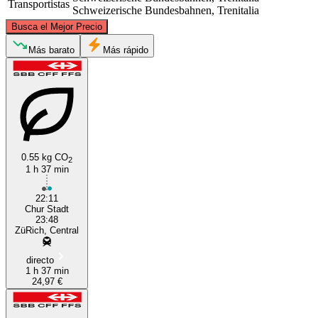
Transportistas
Schweizerische Bundesbahnen, Trenitalia
©
CARTO
, ©
OpenStreetMap
contributors
Busca el Mejor Precio
Zurich
Más barato
Más rápido
0.55 kg CO
2
1 h 37 min
Chur
22:11
Chur Stadt
23:48
ZüRich, Central
directo
1 h 37 min
24,97 €