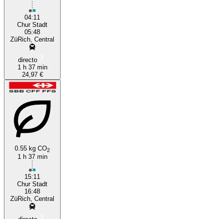
04:11
Chur Stadt
05:48
ZüRich, Central
directo
1 h 37 min
24,97 €
0.55 kg CO
2
1 h 37 min
15:11
Chur Stadt
16:48
ZüRich, Central