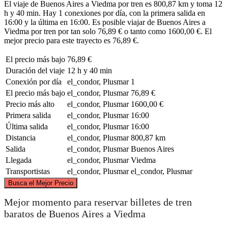
El viaje de Buenos Aires a Viedma por tren es 800,87 km y toma 12
h y 40 min. Hay 1 conexiones por día, con la primera salida en
16:00 y la última en 16:00. Es posible viajar de Buenos Aires a
Viedma por tren por tan solo 76,89 € o tanto como 1600,00 €. El
mejor precio para este trayecto es 76,89 €.
El precio más bajo
76,89 €
Duración del viaje
12 h y 40 min
Conexión por día
el_condor, Plusmar
1
El precio más bajo
el_condor, Plusmar
76,89 €
Precio más alto
el_condor, Plusmar
1600,00 €
Primera salida
el_condor, Plusmar
16:00
Última salida
el_condor, Plusmar
16:00
Distancia
el_condor, Plusmar
800,87 km
Salida
el_condor, Plusmar
Buenos Aires
Llegada
el_condor, Plusmar
Viedma
Transportistas
el_condor, Plusmar
el_condor, Plusmar
©
CARTO
, ©
OpenStreetMap
contributors
Busca el Mejor Precio
Buenos Aires
Mejor momento para reservar billetes de tren
baratos de Buenos Aires a Viedma