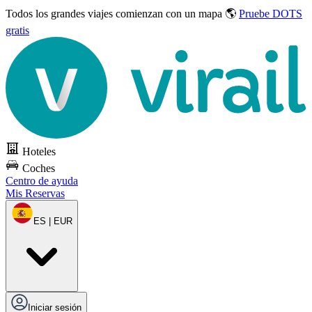
Todos los grandes viajes
comienzan con un mapa 🌎
Pruebe DOTS
gratis
Hoteles
Coches
Centro de ayuda
Mis Reservas
ES | EUR
Iniciar sesión