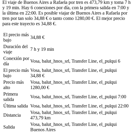
El viaje de Buenos Aires a Rafaela por tren es 473,79 km y toma 7 h
y 19 min. Hay 6 conexiones por día, con la primera salida en 7:00 y
la última en 22:00. Es posible viajar de Buenos Aires a Rafaela por
tren por tan solo 34,88 € o tanto como 1280,00 €. El mejor precio
para este trayecto es 34,88 €.
El precio más
34,88 €
bajo
Duración del
7 h y 19 min
viaje
Conexión por
Vosa, balut_hnos_srl, Transfer Line, el_pulqui
6
día
El precio más
Vosa, balut_hnos_srl, Transfer Line, el_pulqui
bajo
34,88 €
Precio más
Vosa, balut_hnos_srl, Transfer Line, el_pulqui
alto
1280,00 €
Primera
Vosa, balut_hnos_srl, Transfer Line, el_pulqui
7:00
salida
Última salida
Vosa, balut_hnos_srl, Transfer Line, el_pulqui
22:00
Vosa, balut_hnos_srl, Transfer Line, el_pulqui
Distancia
473,79 km
Vosa, balut_hnos_srl, Transfer Line, el_pulqui
Salida
Buenos Aires