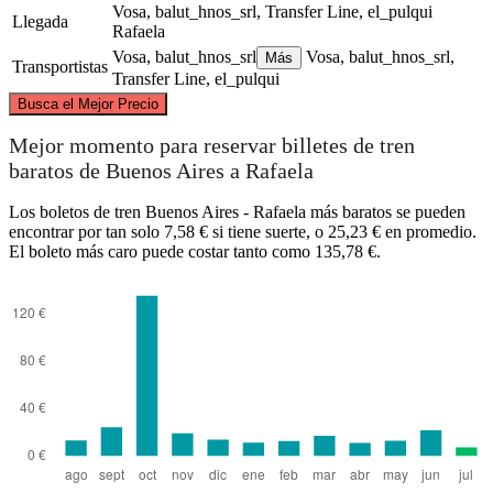
Vosa, balut_hnos_srl, Transfer Line, el_pulqui
Llegada
Rafaela
Vosa, balut_hnos_srl
Vosa, balut_hnos_srl,
Más
Transportistas
Transfer Line, el_pulqui
©
CARTO
, ©
OpenStreetMap
contributors
Busca el Mejor Precio
Rafaela
Mejor momento para reservar billetes de tren
baratos de Buenos Aires a Rafaela
Los boletos de tren Buenos Aires - Rafaela más baratos se pueden
encontrar por tan solo 7,58 € si tiene suerte, o 25,23 € en promedio.
El boleto más caro puede costar tanto como 135,78 €.
Buenos Aires