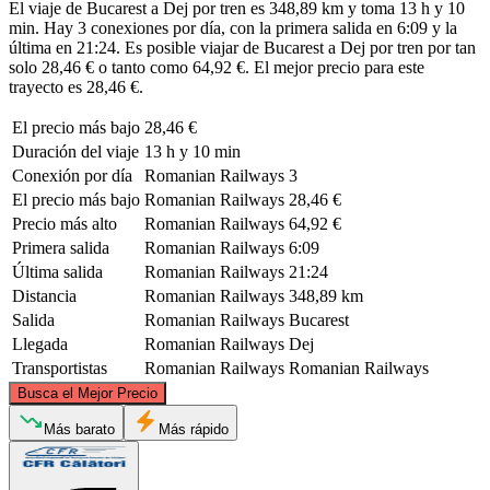
El viaje de Bucarest a Dej por tren es 348,89 km y toma 13 h y 10
min. Hay 3 conexiones por día, con la primera salida en 6:09 y la
última en 21:24. Es posible viajar de Bucarest a Dej por tren por tan
solo 28,46 € o tanto como 64,92 €. El mejor precio para este
trayecto es 28,46 €.
El precio más bajo
28,46 €
Duración del viaje
13 h y 10 min
Conexión por día
Romanian Railways
3
El precio más bajo
Romanian Railways
28,46 €
Precio más alto
Romanian Railways
64,92 €
Primera salida
Romanian Railways
6:09
Última salida
Romanian Railways
21:24
Distancia
Romanian Railways
348,89 km
Salida
Romanian Railways
Bucarest
Llegada
Romanian Railways
Dej
Transportistas
Romanian Railways
Romanian Railways
©
CARTO
, ©
OpenStreetMap
contributors
Busca el Mejor Precio
Dej
Más barato
Más rápido