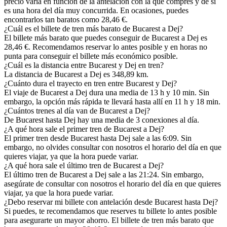
precio varía en función de la antelación con la que compres y de si
es una hora del día muy concurrida. En ocasiones, puedes
encontrarlos tan baratos como 28,46 €.
¿Cuál es el billete de tren más barato de Bucarest a Dej?
El billete más barato que puedes conseguir de Bucarest a Dej es
28,46 €. Recomendamos reservar lo antes posible y en horas no
punta para conseguir el billete más económico posible.
¿Cuál es la distancia entre Bucarest y Dej en tren?
La distancia de Bucarest a Dej es 348,89 km.
¿Cuánto dura el trayecto en tren entre Bucarest y Dej?
El viaje de Bucarest a Dej dura una media de 13 h y 10 min. Sin
embargo, la opción más rápida te llevará hasta allí en 11 h y 18 min.
¿Cuántos trenes al día van de Bucarest a Dej?
De Bucarest hasta Dej hay una media de 3 conexiones al día.
¿A qué hora sale el primer tren de Bucarest a Dej?
El primer tren desde Bucarest hasta Dej sale a las 6:09. Sin
embargo, no olvides consultar con nosotros el horario del día en que
quieres viajar, ya que la hora puede variar.
¿A qué hora sale el último tren de Bucarest a Dej?
El último tren de Bucarest a Dej sale a las 21:24. Sin embargo,
asegúrate de consultar con nosotros el horario del día en que quieres
viajar, ya que la hora puede variar.
¿Debo reservar mi billete con antelación desde Bucarest hasta Dej?
Si puedes, te recomendamos que reserves tu billete lo antes posible
para asegurarte un mayor ahorro. El billete de tren más barato que