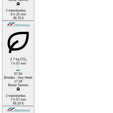
2 transbordos
8 h 25 min
38,70 €
2.7 kg CO
2
7 h 57 min
07:54
Brindisi - Any Hotel
17:34
Rome Termini
2 transbordos
7 h 57 min
55,10 €