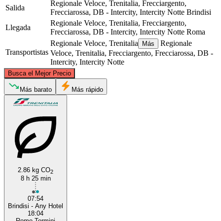
Regionale Veloce, Trenitalia, Frecciargento,
Salida
Frecciarossa, DB - Intercity, Intercity Notte
Brindisi
Regionale Veloce, Trenitalia, Frecciargento,
Llegada
Frecciarossa, DB - Intercity, Intercity Notte
Roma
Regionale Veloce, Trenitalia
Regionale
Más
Transportistas
Veloce, Trenitalia, Frecciargento, Frecciarossa, DB -
Intercity, Intercity Notte
©
CARTO
, ©
OpenStreetMap
contributors
Busca el Mejor Precio
Más barato
Más rápido
Rome
Brindisi
2.86 kg CO
2
8 h 25 min
07:54
Brindisi - Any Hotel
18:04
Rome Termini