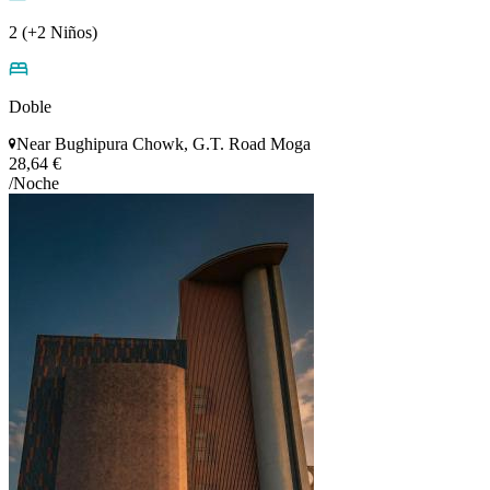
2 (+2 Niños)
Doble
Near Bughipura Chowk, G.T. Road Moga
28,64 €
/Noche