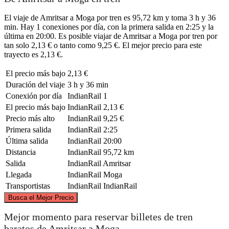
El viaje de Amritsar a Moga por tren es 95,72 km y toma 3 h y 36
min. Hay 1 conexiones por día, con la primera salida en 2:25 y la
última en 20:00. Es posible viajar de Amritsar a Moga por tren por
tan solo 2,13 € o tanto como 9,25 €. El mejor precio para este
trayecto es 2,13 €.
El precio más bajo
2,13 €
Duración del viaje
3 h y 36 min
Conexión por día
IndianRail
1
El precio más bajo
IndianRail
2,13 €
Precio más alto
IndianRail
9,25 €
Primera salida
IndianRail
2:25
Última salida
IndianRail
20:00
Distancia
IndianRail
95,72 km
Salida
IndianRail
Amritsar
Llegada
IndianRail
Moga
Transportistas
IndianRail
IndianRail
©
CARTO
, ©
OpenStreetMap
contributors
Busca el Mejor Precio
Amritsar
Mejor momento para reservar billetes de tren
baratos de Amritsar a Moga