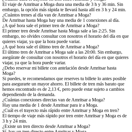
El viaje de Amritsar a Moga dura una media de 3 h y 36 min. Sin
embargo, la opción más rápida te llevará hasta allí en 3 h y 24 min.
¿Cuántos trenes al día van de Amritsar a Moga?
De Amritsar hasta Moga hay una media de 1 conexiones al día.
¿A qué hora sale el primer tren de Amritsar a Moga?
El primer tren desde Amritsar hasta Moga sale a las 2:25. Sin
embargo, no olvides consultar con nosotros el horario del día en que
quieres viajar, ya que la hora puede variar.
¿A qué hora sale el último tren de Amritsar a Moga?
El último tren de Amritsar a Moga sale a las 20:00. Sin embargo,
asegúrate de consultar con nosotros el horario del día en que quieres
viajar, ya que la hora puede variar.
¿Debo reservar mi billete con antelación desde Amritsar hasta
Moga?
Si puedes, te recomendamos que reserves tu billete lo antes posible
para asegurarte un mayor ahorro. El billete de tren más barato que
hemos encontrado es de 2,13 €, pero puede estar sujeto a cambios
dependiendo de la demanda.
¿Cuántas conexiones directas van de Amritsar a Moga?
Hay una media de 1 desde Amritsar para ir a Moga.
¿Cuál es el trayecto más rápido entre Amritsar y Moga en tren?
El tiempo de viaje más rápido por tren entre Amritsar y Moga es de
3 h y 24 min.
¿Existe un tren directo desde Amritsar a Moga?
Sí, hay un tren directo entre Amritsar y Moga.