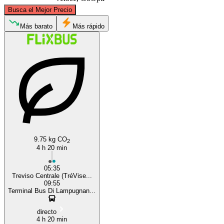
©
CARTO
, ©
OpenStreetMap
contributors
Busca el Mejor Precio
Más barato
Más rápido
Treviso
Milan
9.75 kg CO
2
4 h 20 min
05:35
Treviso Centrale (TréVise...
09:55
Terminal Bus Di Lampugnan...
directo
4 h 20 min