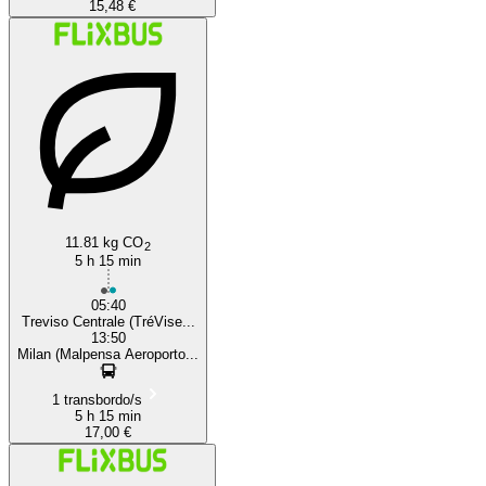
15,48 €
11.81 kg CO
2
5 h 15 min
05:40
Treviso Centrale (TréVise...
13:50
Milan (Malpensa Aeroporto...
1 transbordo/s
5 h 15 min
17,00 €