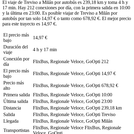
El viaje de Treviso a Milán por autobús es 239,18 km y toma 4 h y
17 min. Hay 212 conexiones por día, con la primera salida en 10:00
y la última en 23:00. Es posible viajar de Treviso a Milán por
autobús por tan solo 14,97 € o tanto como 678,92 €. El mejor precio
para este trayecto es 14,97 €.
El precio más
14,97 €
bajo
Duración del
4 h y 17 min
viaje
Conexión por
FlixBus, Regionale Veloce, GoOpti
212
día
El precio más
FlixBus, Regionale Veloce, GoOpti
14,97 €
bajo
Precio más
FlixBus, Regionale Veloce, GoOpti
678,92 €
alto
Primera salida
FlixBus, Regionale Veloce, GoOpti
10:00
Última salida
FlixBus, Regionale Veloce, GoOpti
23:00
Distancia
FlixBus, Regionale Veloce, GoOpti
239,18 km
Salida
FlixBus, Regionale Veloce, GoOpti
Treviso
Llegada
FlixBus, Regionale Veloce, GoOpti
Milán
FlixBus, Regionale Veloce
FlixBus, Regionale
Transportistas
Veloce, GoOpti