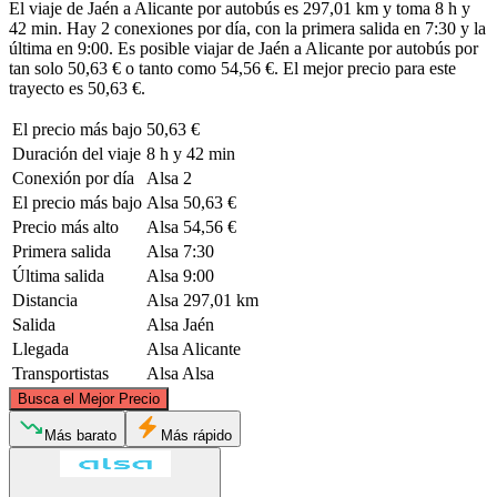
El viaje de Jaén a Alicante por autobús es 297,01 km y toma 8 h y
42 min. Hay 2 conexiones por día, con la primera salida en 7:30 y la
última en 9:00. Es posible viajar de Jaén a Alicante por autobús por
tan solo 50,63 € o tanto como 54,56 €. El mejor precio para este
trayecto es 50,63 €.
El precio más bajo
50,63 €
Duración del viaje
8 h y 42 min
Conexión por día
Alsa
2
El precio más bajo
Alsa
50,63 €
Precio más alto
Alsa
54,56 €
Primera salida
Alsa
7:30
Última salida
Alsa
9:00
Distancia
Alsa
297,01 km
Salida
Alsa
Jaén
Llegada
Alsa
Alicante
Transportistas
Alsa
Alsa
©
CARTO
, ©
OpenStreetMap
contributors
Busca el Mejor Precio
Más barato
Más rápido