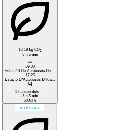
Alicante
Jaén
18.19 kg CO
2
8 h 5 min
09:00
EstacióN De Autobuses De ...
17:25
Estació D"Autobusos D"Ala...
1 transbordo/s
8 h 5 min
50,63 €