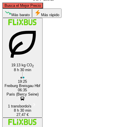
©
CARTO
, ©
OpenStreetMap
contributors
Busca el Mejor Precio
Más barato
Más rápido
Paris
Freiburg
19.13 kg CO
2
8 h 30 min
19:25
Freiburg Breisgau Hbf
06:35
Paris (Bercy Seine)
1 transbordo/s
8 h 30 min
27,47 €