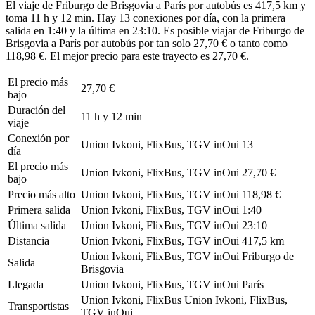
El viaje de Friburgo de Brisgovia a París por autobús es 417,5 km y
toma 11 h y 12 min. Hay 13 conexiones por día, con la primera
salida en 1:40 y la última en 23:10. Es posible viajar de Friburgo de
Brisgovia a París por autobús por tan solo 27,70 € o tanto como
118,98 €. El mejor precio para este trayecto es 27,70 €.
El precio más
27,70 €
bajo
Duración del
11 h y 12 min
viaje
Conexión por
Union Ivkoni, FlixBus, TGV inOui
13
día
El precio más
Union Ivkoni, FlixBus, TGV inOui
27,70 €
bajo
Precio más alto
Union Ivkoni, FlixBus, TGV inOui
118,98 €
Primera salida
Union Ivkoni, FlixBus, TGV inOui
1:40
Última salida
Union Ivkoni, FlixBus, TGV inOui
23:10
Distancia
Union Ivkoni, FlixBus, TGV inOui
417,5 km
Union Ivkoni, FlixBus, TGV inOui
Friburgo de
Salida
Brisgovia
Llegada
Union Ivkoni, FlixBus, TGV inOui
París
Union Ivkoni, FlixBus
Union Ivkoni, FlixBus,
Transportistas
TGV inOui