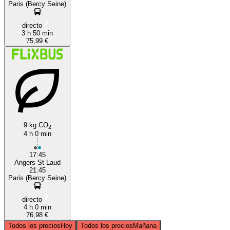
Paris (Bercy Seine)
directo
3 h 50 min
75,99 €
9 kg CO
2
4 h 0 min
17:45
Angers St Laud
21:45
Paris (Bercy Seine)
directo
4 h 0 min
76,98 €
Todos los precios
Hoy
Todos los precios
Mañana