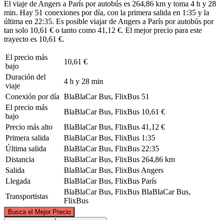
El viaje de Angers a París por autobús es 264,86 km y toma 4 h y 28
min. Hay 51 conexiones por día, con la primera salida en 1:35 y la
última en 22:35. Es posible viajar de Angers a París por autobús por
tan solo 10,61 € o tanto como 41,12 €. El mejor precio para este
trayecto es 10,61 €.
El precio más
10,61 €
bajo
Duración del
4 h y 28 min
viaje
Conexión por día
BlaBlaCar Bus, FlixBus
51
El precio más
BlaBlaCar Bus, FlixBus
10,61 €
bajo
Precio más alto
BlaBlaCar Bus, FlixBus
41,12 €
Primera salida
BlaBlaCar Bus, FlixBus
1:35
Última salida
BlaBlaCar Bus, FlixBus
22:35
Distancia
BlaBlaCar Bus, FlixBus
264,86 km
Salida
BlaBlaCar Bus, FlixBus
Angers
Llegada
BlaBlaCar Bus, FlixBus
París
BlaBlaCar Bus, FlixBus
BlaBlaCar Bus,
Transportistas
FlixBus
©
CARTO
, ©
OpenStreetMap
contributors
Busca el Mejor Precio