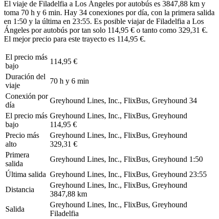
El viaje de Filadelfia a Los Ángeles por autobús es 3847,88 km y
toma 70 h y 6 min. Hay 34 conexiones por día, con la primera salida
en 1:50 y la última en 23:55. Es posible viajar de Filadelfia a Los
Ángeles por autobús por tan solo 114,95 € o tanto como 329,31 €.
El mejor precio para este trayecto es 114,95 €.
El precio más
114,95 €
bajo
Duración del
70 h y 6 min
viaje
Conexión por
Greyhound Lines, Inc., FlixBus, Greyhound
34
día
El precio más
Greyhound Lines, Inc., FlixBus, Greyhound
bajo
114,95 €
Precio más
Greyhound Lines, Inc., FlixBus, Greyhound
alto
329,31 €
Primera
Greyhound Lines, Inc., FlixBus, Greyhound
1:50
salida
Última salida
Greyhound Lines, Inc., FlixBus, Greyhound
23:55
Greyhound Lines, Inc., FlixBus, Greyhound
Distancia
3847,88 km
Greyhound Lines, Inc., FlixBus, Greyhound
Salida
Filadelfia