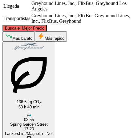
Greyhound Lines, Inc., FlixBus, Greyhound
Los
Llegada
Ángeles
Greyhound Lines, Inc., FlixBus
Greyhound Lines,
Transportistas
Inc., FlixBus, Greyhound
©
CARTO
, ©
OpenStreetMap
contributors
Busca el Mejor Precio
Más barato
Más rápido
Philadelphia, PA
Los Angeles, CA
136.5 kg CO
2
60 h 40 min
03:55
Spring Garden Street
17:20
Lankershim/Magnolia - Nor