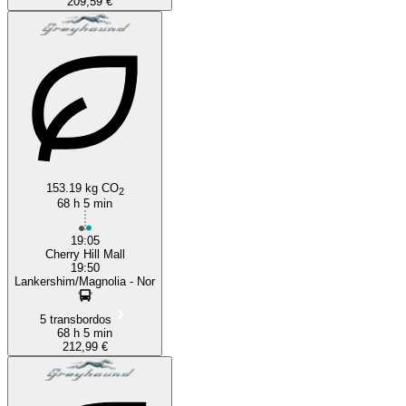
209,59 €
153.19 kg CO
2
68 h 5 min
19:05
Cherry Hill Mall
19:50
Lankershim/Magnolia - Nor
5 transbordos
68 h 5 min
212,99 €