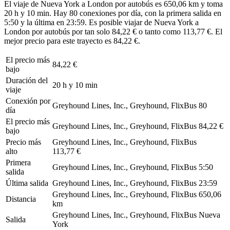
El viaje de Nueva York a London por autobús es 650,06 km y toma
20 h y 10 min. Hay 80 conexiones por día, con la primera salida en
5:50 y la última en 23:59. Es posible viajar de Nueva York a
London por autobús por tan solo 84,22 € o tanto como 113,77 €. El
mejor precio para este trayecto es 84,22 €.
El precio más
84,22 €
bajo
Duración del
20 h y 10 min
viaje
Conexión por
Greyhound Lines, Inc., Greyhound, FlixBus
80
día
El precio más
Greyhound Lines, Inc., Greyhound, FlixBus
84,22 €
bajo
Precio más
Greyhound Lines, Inc., Greyhound, FlixBus
alto
113,77 €
Primera
Greyhound Lines, Inc., Greyhound, FlixBus
5:50
salida
Última salida
Greyhound Lines, Inc., Greyhound, FlixBus
23:59
Greyhound Lines, Inc., Greyhound, FlixBus
650,06
Distancia
km
Greyhound Lines, Inc., Greyhound, FlixBus
Nueva
Salida
York