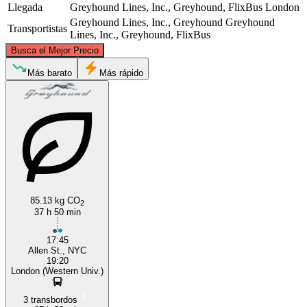
Llegada
Greyhound Lines, Inc., Greyhound, FlixBus
London
Greyhound Lines, Inc., Greyhound
Greyhound
Transportistas
Lines, Inc., Greyhound, FlixBus
©
CARTO
, ©
OpenStreetMap
contributors
Busca el Mejor Precio
Más barato
Más rápido
London, Ontario
New York, NY
85.13 kg CO
2
37 h 50 min
17:45
Allen St., NYC
19:20
London (Western Univ.)
3 transbordos