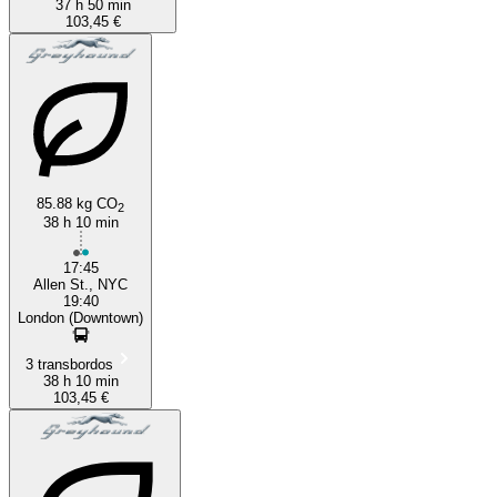
37 h 50 min
103,45 €
85.88 kg CO
2
38 h 10 min
17:45
Allen St., NYC
19:40
London (Downtown)
3 transbordos
38 h 10 min
103,45 €