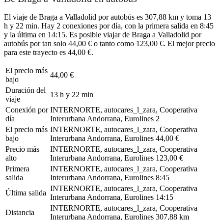
El viaje de Braga a Valladolid por autobús es 307,88 km y toma 13
h y 22 min. Hay 2 conexiones por día, con la primera salida en 8:45
y la última en 14:15. Es posible viajar de Braga a Valladolid por
autobús por tan solo 44,00 € o tanto como 123,00 €. El mejor precio
para este trayecto es 44,00 €.
El precio más
44,00 €
bajo
Duración del
13 h y 22 min
viaje
Conexión por
INTERNORTE, autocares_l_zara, Cooperativa
día
Interurbana Andorrana, Eurolines
2
El precio más
INTERNORTE, autocares_l_zara, Cooperativa
bajo
Interurbana Andorrana, Eurolines
44,00 €
Precio más
INTERNORTE, autocares_l_zara, Cooperativa
alto
Interurbana Andorrana, Eurolines
123,00 €
Primera
INTERNORTE, autocares_l_zara, Cooperativa
salida
Interurbana Andorrana, Eurolines
8:45
INTERNORTE, autocares_l_zara, Cooperativa
Última salida
Interurbana Andorrana, Eurolines
14:15
INTERNORTE, autocares_l_zara, Cooperativa
Distancia
Interurbana Andorrana, Eurolines
307,88 km