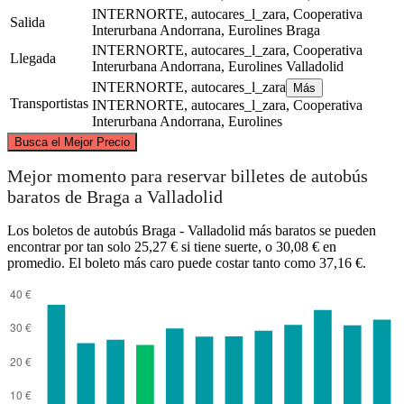
INTERNORTE, autocares_l_zara, Cooperativa
Salida
Interurbana Andorrana, Eurolines
Braga
INTERNORTE, autocares_l_zara, Cooperativa
Llegada
Interurbana Andorrana, Eurolines
Valladolid
INTERNORTE, autocares_l_zara
Más
Transportistas
INTERNORTE, autocares_l_zara, Cooperativa
Interurbana Andorrana, Eurolines
©
CARTO
, ©
OpenStreetMap
contributors
Busca el Mejor Precio
Mejor momento para reservar billetes de autobús
baratos de Braga a Valladolid
Los boletos de autobús Braga - Valladolid más baratos se pueden
encontrar por tan solo 25,27 € si tiene suerte, o 30,08 € en
Valladolid
promedio. El boleto más caro puede costar tanto como 37,16 €.
Braga