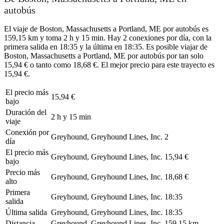
autobús
El viaje de Boston, Massachusetts a Portland, ME por autobús es
159,15 km y toma 2 h y 15 min. Hay 2 conexiones por día, con la
primera salida en 18:35 y la última en 18:35. Es posible viajar de
Boston, Massachusetts a Portland, ME por autobús por tan solo
15,94 € o tanto como 18,68 €. El mejor precio para este trayecto es
15,94 €.
El precio más
15,94 €
bajo
Duración del
2 h y 15 min
viaje
Conexión por
Greyhound, Greyhound Lines, Inc.
2
día
El precio más
Greyhound, Greyhound Lines, Inc.
15,94 €
bajo
Precio más
Greyhound, Greyhound Lines, Inc.
18,68 €
alto
Primera
Greyhound, Greyhound Lines, Inc.
18:35
salida
Última salida
Greyhound, Greyhound Lines, Inc.
18:35
Distancia
Greyhound, Greyhound Lines, Inc.
159,15 km