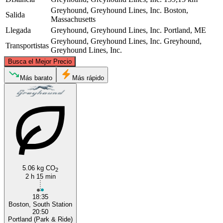
Greyhound, Greyhound Lines, Inc.
Boston,
Salida
Massachusetts
Llegada
Greyhound, Greyhound Lines, Inc.
Portland, ME
Greyhound, Greyhound Lines, Inc.
Greyhound,
Transportistas
Greyhound Lines, Inc.
©
CARTO
, ©
OpenStreetMap
contributors
Busca el Mejor Precio
Portland, ME
Más barato
Más rápido
5.06 kg CO
2
Boston, MA
2 h 15 min
18:35
Boston, South Station
20:50
Portland (Park & Ride)