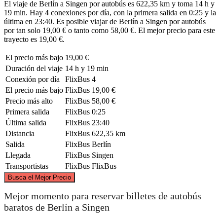
El viaje de Berlín a Singen por autobús es 622,35 km y toma 14 h y
19 min. Hay 4 conexiones por día, con la primera salida en 0:25 y la
última en 23:40. Es posible viajar de Berlín a Singen por autobús
por tan solo 19,00 € o tanto como 58,00 €. El mejor precio para este
trayecto es 19,00 €.
El precio más bajo
19,00 €
Duración del viaje
14 h y 19 min
Conexión por día
FlixBus
4
El precio más bajo
FlixBus
19,00 €
Precio más alto
FlixBus
58,00 €
Primera salida
FlixBus
0:25
Última salida
FlixBus
23:40
Distancia
FlixBus
622,35 km
Salida
FlixBus
Berlín
Llegada
FlixBus
Singen
Transportistas
FlixBus
FlixBus
©
CARTO
, ©
OpenStreetMap
contributors
Busca el Mejor Precio
Berlin
Mejor momento para reservar billetes de autobús
baratos de Berlín a Singen