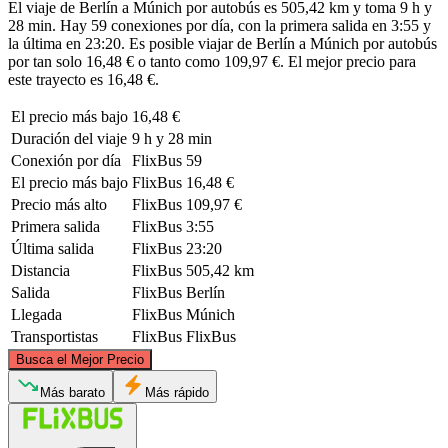
El viaje de Berlín a Múnich por autobús es 505,42 km y toma 9 h y
28 min. Hay 59 conexiones por día, con la primera salida en 3:55 y
la última en 23:20. Es posible viajar de Berlín a Múnich por autobús
por tan solo 16,48 € o tanto como 109,97 €. El mejor precio para
este trayecto es 16,48 €.
El precio más bajo
16,48 €
Duración del viaje
9 h y 28 min
Conexión por día
FlixBus
59
El precio más bajo
FlixBus
16,48 €
Precio más alto
FlixBus
109,97 €
Primera salida
FlixBus
3:55
Última salida
FlixBus
23:20
Distancia
FlixBus
505,42 km
Salida
FlixBus
Berlín
Llegada
FlixBus
Múnich
Transportistas
FlixBus
FlixBus
©
CARTO
, ©
OpenStreetMap
contributors
Busca el Mejor Precio
Berlin
Más barato
Más rápido