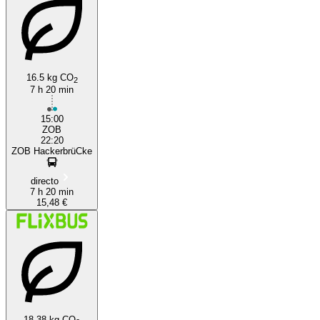
16.5 kg CO
2
7 h 20 min
Munich
15:00
ZOB
22:20
ZOB HackerbrüCke
directo
7 h 20 min
15,48 €
18.38 kg CO