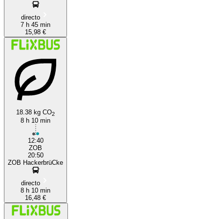
directo
7 h 45 min
15,98 €
18.38 kg CO
2
8 h 10 min
12:40
ZOB
20:50
ZOB HackerbrüCke
directo
8 h 10 min
16,48 €