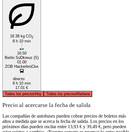
18.38 kg CO
2
8 h 10 min
16:50
Berlin SüDkreuz (S)
01:00
ZOB HackerbrüCke
directo
8 h 10 min
17,01 €
Todos los precios
Hoy
Todos los precios
Mañana
Precio al acercarse la fecha de salida
Las compañías de autobuses pueden cobrar precios de boletos más
altos a medida que se acerca la fecha de salida. Los precios en los
próximos días pueden oscilar entre 13,93 € y 39,49 €, pero pueden
estar sujetos a cambios. ¡Nuestro consejo es reservar lo antes posible