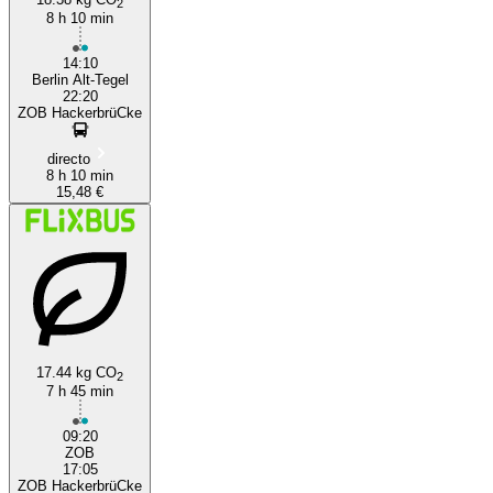
2
8 h 10 min
14:10
Berlin Alt-Tegel
22:20
ZOB HackerbrüCke
directo
8 h 10 min
15,48 €
17.44 kg CO
2
7 h 45 min
09:20
ZOB
17:05
ZOB HackerbrüCke