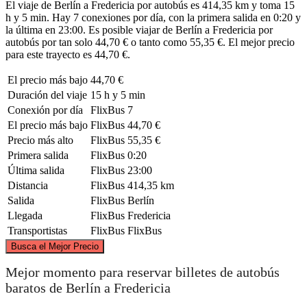
El viaje de Berlín a Fredericia por autobús es 414,35 km y toma 15
h y 5 min. Hay 7 conexiones por día, con la primera salida en 0:20 y
la última en 23:00. Es posible viajar de Berlín a Fredericia por
autobús por tan solo 44,70 € o tanto como 55,35 €. El mejor precio
para este trayecto es 44,70 €.
El precio más bajo
44,70 €
Duración del viaje
15 h y 5 min
Conexión por día
FlixBus
7
El precio más bajo
FlixBus
44,70 €
Precio más alto
FlixBus
55,35 €
Primera salida
FlixBus
0:20
Última salida
FlixBus
23:00
Distancia
FlixBus
414,35 km
Salida
FlixBus
Berlín
Llegada
FlixBus
Fredericia
Transportistas
FlixBus
FlixBus
©
CARTO
, ©
OpenStreetMap
contributors
Busca el Mejor Precio
Fredericia
Mejor momento para reservar billetes de autobús
baratos de Berlín a Fredericia