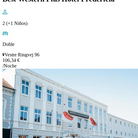
2 (+1 Niños)
Doble
Vestre Ringvej 96
106,34 €
/Noche