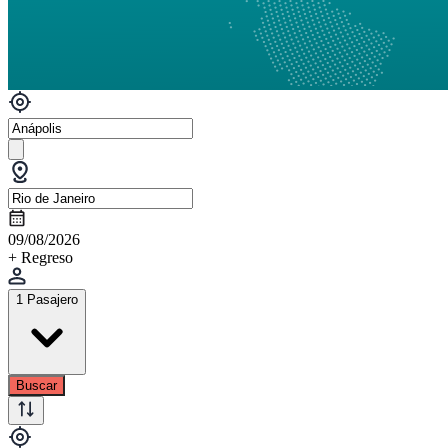
09/08/2026
+ Regreso
1 Pasajero
Buscar