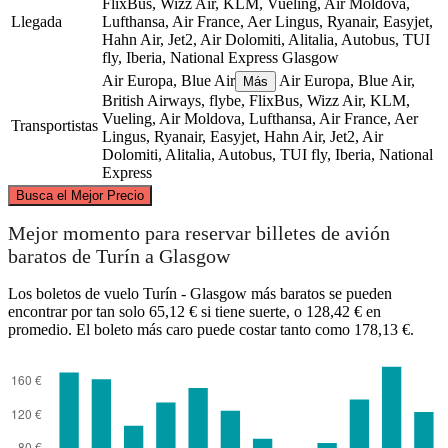
FlixBus, Wizz Air, KLM, Vueling, Air Moldova,
Llegada
Lufthansa, Air France, Aer Lingus, Ryanair, Easyjet,
Hahn Air, Jet2, Air Dolomiti, Alitalia, Autobus, TUI
fly, Iberia, National Express
Glasgow
Air Europa, Blue Air
Air Europa, Blue Air,
Más
British Airways, flybe, FlixBus, Wizz Air, KLM,
Vueling, Air Moldova, Lufthansa, Air France, Aer
Transportistas
Lingus, Ryanair, Easyjet, Hahn Air, Jet2, Air
Dolomiti, Alitalia, Autobus, TUI fly, Iberia, National
Express
©
CARTO
, ©
OpenStreetMap
contributors
Busca el Mejor Precio
Glasgow
Mejor momento para reservar billetes de avión
baratos de Turín a Glasgow
Los boletos de vuelo Turín - Glasgow más baratos se pueden
encontrar por tan solo 65,12 € si tiene suerte, o 128,42 € en
promedio. El boleto más caro puede costar tanto como 178,13 €.
Turin