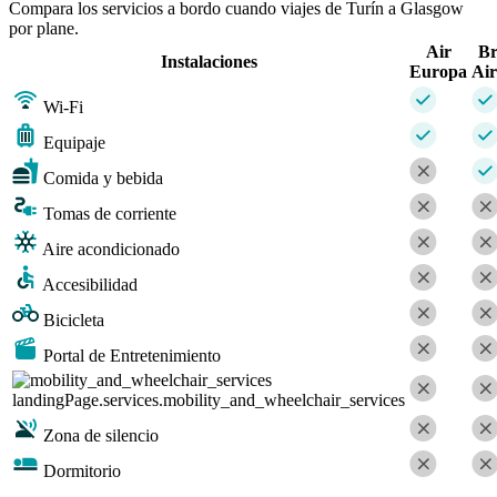
Compara los servicios a bordo cuando viajes de Turín a Glasgow
por plane.
Air
Br
Instalaciones
Europa
Ai
Wi-Fi
Equipaje
Comida y bebida
Tomas de corriente
Aire acondicionado
Accesibilidad
Bicicleta
Portal de Entretenimiento
landingPage.services.mobility_and_wheelchair_services
Zona de silencio
Dormitorio