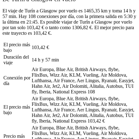
El viaje de Turín a Glasgow por vuelo es 1465,35 km y toma 14 h y
57 min. Hay 108 conexiones por día, con la primera salida en 5:30 y
la última en 21:45. Es posible viajar de Turín a Glasgow por vuelo
por tan solo 103,42 € o tanto como 1306,82 €. El mejor precio para
este trayecto es 103,42 €.
El precio más
103,42 €
bajo
Duración del
14 h y 57 min
viaje
Air Europa, Blue Air, British Airways, flybe,
FlixBus, Wizz Air, KLM, Vueling, Air Moldova,
Conexión por
Lufthansa, Air France, Aer Lingus, Ryanair, Easyjet,
día
Hahn Air, Jet2, Air Dolomiti, Alitalia, Autobus, TUI
fly, Iberia, National Express
108
Air Europa, Blue Air, British Airways, flybe,
FlixBus, Wizz Air, KLM, Vueling, Air Moldova,
El precio más
Lufthansa, Air France, Aer Lingus, Ryanair, Easyjet,
bajo
Hahn Air, Jet2, Air Dolomiti, Alitalia, Autobus, TUI
fly, Iberia, National Express
103,42 €
Air Europa, Blue Air, British Airways, flybe,
FlixBus, Wizz Air, KLM, Vueling, Air Moldova,
Precio más
Lufthansa, Air France, Aer Lingus, Ryanair, Easyjet,