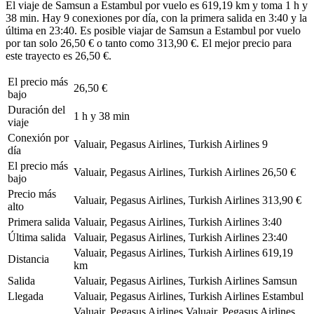
El viaje de Samsun a Estambul por vuelo es 619,19 km y toma 1 h y
38 min. Hay 9 conexiones por día, con la primera salida en 3:40 y la
última en 23:40. Es posible viajar de Samsun a Estambul por vuelo
por tan solo 26,50 € o tanto como 313,90 €. El mejor precio para
este trayecto es 26,50 €.
El precio más
26,50 €
bajo
Duración del
1 h y 38 min
viaje
Conexión por
Valuair, Pegasus Airlines, Turkish Airlines
9
día
El precio más
Valuair, Pegasus Airlines, Turkish Airlines
26,50 €
bajo
Precio más
Valuair, Pegasus Airlines, Turkish Airlines
313,90 €
alto
Primera salida
Valuair, Pegasus Airlines, Turkish Airlines
3:40
Última salida
Valuair, Pegasus Airlines, Turkish Airlines
23:40
Valuair, Pegasus Airlines, Turkish Airlines
619,19
Distancia
km
Salida
Valuair, Pegasus Airlines, Turkish Airlines
Samsun
Llegada
Valuair, Pegasus Airlines, Turkish Airlines
Estambul
Valuair, Pegasus Airlines
Valuair, Pegasus Airlines,