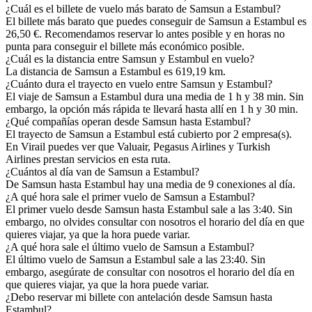
¿Cuál es el billete de vuelo más barato de Samsun a Estambul?
El billete más barato que puedes conseguir de Samsun a Estambul es
26,50 €. Recomendamos reservar lo antes posible y en horas no
punta para conseguir el billete más económico posible.
¿Cuál es la distancia entre Samsun y Estambul en vuelo?
La distancia de Samsun a Estambul es 619,19 km.
¿Cuánto dura el trayecto en vuelo entre Samsun y Estambul?
El viaje de Samsun a Estambul dura una media de 1 h y 38 min. Sin
embargo, la opción más rápida te llevará hasta allí en 1 h y 30 min.
¿Qué compañías operan desde Samsun hasta Estambul?
El trayecto de Samsun a Estambul está cubierto por 2 empresa(s).
En Virail puedes ver que Valuair, Pegasus Airlines y Turkish
Airlines prestan servicios en esta ruta.
¿Cuántos al día van de Samsun a Estambul?
De Samsun hasta Estambul hay una media de 9 conexiones al día.
¿A qué hora sale el primer vuelo de Samsun a Estambul?
El primer vuelo desde Samsun hasta Estambul sale a las 3:40. Sin
embargo, no olvides consultar con nosotros el horario del día en que
quieres viajar, ya que la hora puede variar.
¿A qué hora sale el último vuelo de Samsun a Estambul?
El último vuelo de Samsun a Estambul sale a las 23:40. Sin
embargo, asegúrate de consultar con nosotros el horario del día en
que quieres viajar, ya que la hora puede variar.
¿Debo reservar mi billete con antelación desde Samsun hasta
Estambul?