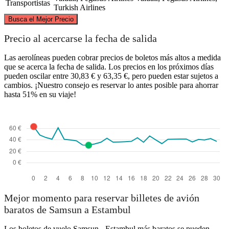
Transportistas
Turkish Airlines
©
CARTO
, ©
OpenStreetMap
contributors
Busca el Mejor Precio
Precio al acercarse la fecha de salida
Las aerolíneas pueden cobrar precios de boletos más altos a medida
que se acerca la fecha de salida. Los precios en los próximos días
pueden oscilar entre 30,83 € y 63,35 €, pero pueden estar sujetos a
Samsun
cambios. ¡Nuestro consejo es reservar lo antes posible para ahorrar
Istanbul
hasta 51% en su viaje!
Mejor momento para reservar billetes de avión
baratos de Samsun a Estambul
Los boletos de vuelo Samsun - Estambul más baratos se pueden