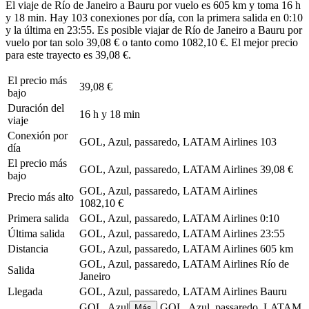
El viaje de Río de Janeiro a Bauru por vuelo es 605 km y toma 16 h
y 18 min. Hay 103 conexiones por día, con la primera salida en 0:10
y la última en 23:55. Es posible viajar de Río de Janeiro a Bauru por
vuelo por tan solo 39,08 € o tanto como 1082,10 €. El mejor precio
para este trayecto es 39,08 €.
El precio más
39,08 €
bajo
Duración del
16 h y 18 min
viaje
Conexión por
GOL, Azul, passaredo, LATAM Airlines
103
día
El precio más
GOL, Azul, passaredo, LATAM Airlines
39,08 €
bajo
GOL, Azul, passaredo, LATAM Airlines
Precio más alto
1082,10 €
Primera salida
GOL, Azul, passaredo, LATAM Airlines
0:10
Última salida
GOL, Azul, passaredo, LATAM Airlines
23:55
Distancia
GOL, Azul, passaredo, LATAM Airlines
605 km
GOL, Azul, passaredo, LATAM Airlines
Río de
Salida
Janeiro
Llegada
GOL, Azul, passaredo, LATAM Airlines
Bauru
GOL, Azul
GOL, Azul, passaredo, LATAM
Más