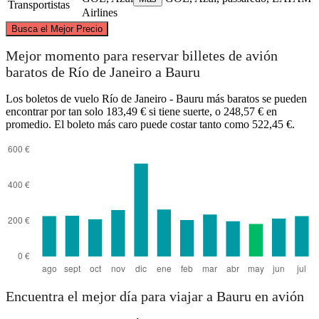
Transportistas
Airlines
©
CARTO
, ©
OpenStreetMap
contributors
Busca el Mejor Precio
Mejor momento para reservar billetes de avión
baratos de Río de Janeiro a Bauru
Los boletos de vuelo Río de Janeiro - Bauru más baratos se pueden
Bauru
encontrar por tan solo 183,49 € si tiene suerte, o 248,57 € en
promedio. El boleto más caro puede costar tanto como 522,45 €.
Rio de Janeiro
Encuentra el mejor día para viajar a Bauru en avión