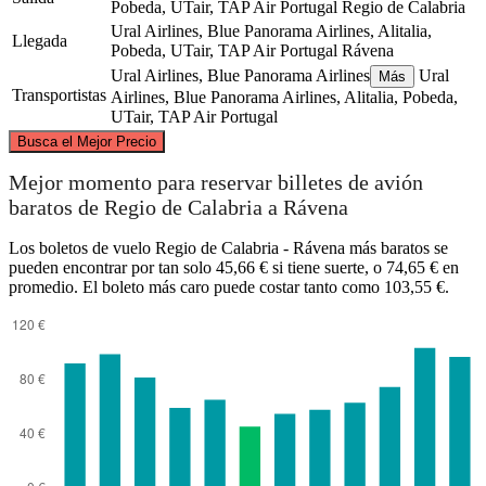
Pobeda, UTair, TAP Air Portugal
Regio de Calabria
Ural Airlines, Blue Panorama Airlines, Alitalia,
Llegada
Pobeda, UTair, TAP Air Portugal
Rávena
Ural Airlines, Blue Panorama Airlines
Ural
Más
Transportistas
Airlines, Blue Panorama Airlines, Alitalia, Pobeda,
UTair, TAP Air Portugal
©
CARTO
, ©
OpenStreetMap
contributors
Busca el Mejor Precio
Ravenna
Mejor momento para reservar billetes de avión
baratos de Regio de Calabria a Rávena
Los boletos de vuelo Regio de Calabria - Rávena más baratos se
pueden encontrar por tan solo 45,66 € si tiene suerte, o 74,65 € en
promedio. El boleto más caro puede costar tanto como 103,55 €.
Reggio Calabria