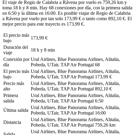
El viaje de Regio de Calabria a Rávena por vuelo es 759,26 km y
toma 18 h y 8 min. Hay 68 conexiones por día, con la primera salida
en 6:50 y la última en 16:00. Es posible viajar de Regio de Calabria
a Rávena por vuelo por tan solo 173,99 € o tanto como 892,10 €. El
mejor precio para este trayecto es 173,99 €.
El precio más
173,99 €
bajo
Duración del
18 h y 8 min
viaje
Conexión por
Ural Airlines, Blue Panorama Airlines, Alitalia,
día
Pobeda, UTair, TAP Air Portugal
68
El precio más
Ural Airlines, Blue Panorama Airlines, Alitalia,
bajo
Pobeda, UTair, TAP Air Portugal
173,99 €
Precio más
Ural Airlines, Blue Panorama Airlines, Alitalia,
alto
Pobeda, UTair, TAP Air Portugal
892,10 €
Primera
Ural Airlines, Blue Panorama Airlines, Alitalia,
salida
Pobeda, UTair, TAP Air Portugal
6:50
Ural Airlines, Blue Panorama Airlines, Alitalia,
Última salida
Pobeda, UTair, TAP Air Portugal
16:00
Ural Airlines, Blue Panorama Airlines, Alitalia,
Distancia
Pobeda, UTair, TAP Air Portugal
759,26 km
Ural Airlines, Blue Panorama Airlines, Alitalia,
Salida