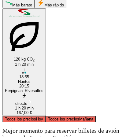
Nantes
Más barato
Más rápido
120 kg CO
2
1 h 20 min
Perpignan
18:55
Nantes
20:15
Perpignan–Rivesaltes
directo
1 h 20 min
167,00 €
Todos los precios
Hoy
Todos los precios
Mañana
Mejor momento para reservar billetes de avión