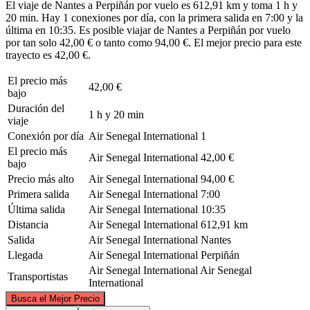
El viaje de Nantes a Perpiñán por vuelo es 612,91 km y toma 1 h y
20 min. Hay 1 conexiones por día, con la primera salida en 7:00 y la
última en 10:35. Es posible viajar de Nantes a Perpiñán por vuelo
por tan solo 42,00 € o tanto como 94,00 €. El mejor precio para este
trayecto es 42,00 €.
El precio más
42,00 €
bajo
Duración del
1 h y 20 min
viaje
Conexión por día
Air Senegal International
1
El precio más
Air Senegal International
42,00 €
bajo
Precio más alto
Air Senegal International
94,00 €
Primera salida
Air Senegal International
7:00
Última salida
Air Senegal International
10:35
Distancia
Air Senegal International
612,91 km
Salida
Air Senegal International
Nantes
Llegada
Air Senegal International
Perpiñán
Air Senegal International
Air Senegal
Transportistas
International
©
CARTO
, ©
OpenStreetMap
contributors
Busca el Mejor Precio