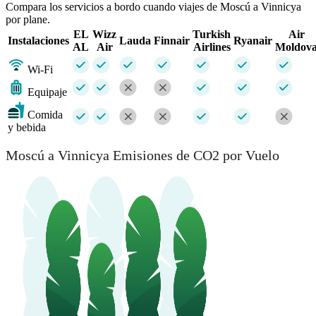
Compara los servicios a bordo cuando viajes de Moscú a Vinnicya
por plane.
EL
Wizz
Turkish
Air
Instalaciones
Lauda
Finnair
Ryanair
AL
Air
Airlines
Moldov
Wi-Fi
Equipaje
Comida
y bebida
Moscú a Vinnicya Emisiones de CO2 por Vuelo