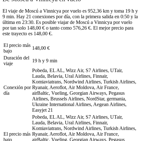
El viaje de Moscú a Vinnicya por vuelo es 952,36 km y toma 19 h y
9 min. Hay 21 conexiones por día, con la primera salida en 0:50 y la
última en 23:30. Es posible viajar de Moscú a Vinnicya por vuelo
por tan solo 148,00 € o tanto como 576,26 €. El mejor precio para
este trayecto es 148,00 €.
El precio más
148,00 €
bajo
Duración del
19 h y 9 min
viaje
Pobeda, EL AL, Wizz Air, S7 Airlines, UTair,
Lauda, Belavia, Ural Airlines, Finnair,
Komiaviatrans, Nordwind Airlines, Turkish Airlines,
Conexión por
Ryanair, Aeroflot, Air Moldova, Air France,
día
airBaltic, Vueling, Georgian Airways, Pegasus
Airlines, Brussels Airlines, NordStar, germania,
Ukraine International Airlines, Aegean Airlines,
Easyjet
21
Pobeda, EL AL, Wizz Air, S7 Airlines, UTair,
Lauda, Belavia, Ural Airlines, Finnair,
Komiaviatrans, Nordwind Airlines, Turkish Airlines,
El precio más
Ryanair, Aeroflot, Air Moldova, Air France,
bajo
airBaltic, Vueling, Georgian Airways, Pegasus