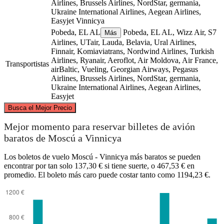
Airlines, Brussels Airlines, NordStar, germania,
Ukraine International Airlines, Aegean Airlines,
Easyjet
Vinnicya
Pobeda, EL AL
Pobeda, EL AL, Wizz Air, S7
Más
Airlines, UTair, Lauda, Belavia, Ural Airlines,
Finnair, Komiaviatrans, Nordwind Airlines, Turkish
Airlines, Ryanair, Aeroflot, Air Moldova, Air France,
Transportistas
airBaltic, Vueling, Georgian Airways, Pegasus
Airlines, Brussels Airlines, NordStar, germania,
Ukraine International Airlines, Aegean Airlines,
Easyjet
©
CARTO
, ©
OpenStreetMap
contributors
Busca el Mejor Precio
Moscow
Mejor momento para reservar billetes de avión
baratos de Moscú a Vinnicya
Los boletos de vuelo Moscú - Vinnicya más baratos se pueden
encontrar por tan solo 137,30 € si tiene suerte, o 467,53 € en
promedio. El boleto más caro puede costar tanto como 1194,23 €.
Vinnicya