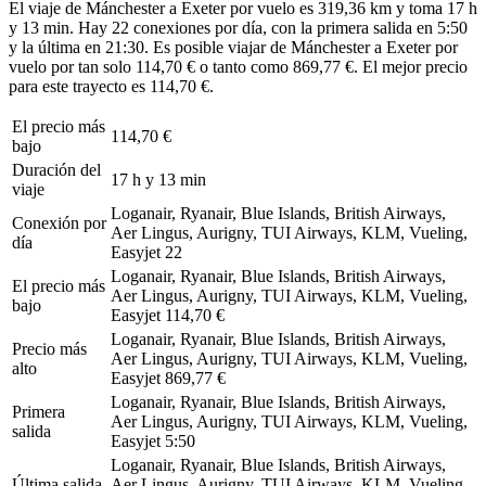
El viaje de Mánchester a Exeter por vuelo es 319,36 km y toma 17 h
y 13 min. Hay 22 conexiones por día, con la primera salida en 5:50
y la última en 21:30. Es posible viajar de Mánchester a Exeter por
vuelo por tan solo 114,70 € o tanto como 869,77 €. El mejor precio
para este trayecto es 114,70 €.
El precio más
114,70 €
bajo
Duración del
17 h y 13 min
viaje
Loganair, Ryanair, Blue Islands, British Airways,
Conexión por
Aer Lingus, Aurigny, TUI Airways, KLM, Vueling,
día
Easyjet
22
Loganair, Ryanair, Blue Islands, British Airways,
El precio más
Aer Lingus, Aurigny, TUI Airways, KLM, Vueling,
bajo
Easyjet
114,70 €
Loganair, Ryanair, Blue Islands, British Airways,
Precio más
Aer Lingus, Aurigny, TUI Airways, KLM, Vueling,
alto
Easyjet
869,77 €
Loganair, Ryanair, Blue Islands, British Airways,
Primera
Aer Lingus, Aurigny, TUI Airways, KLM, Vueling,
salida
Easyjet
5:50
Loganair, Ryanair, Blue Islands, British Airways,
Última salida
Aer Lingus, Aurigny, TUI Airways, KLM, Vueling,