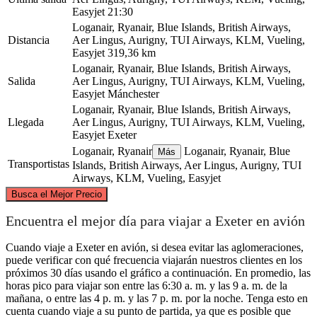
Easyjet
21:30
Loganair, Ryanair, Blue Islands, British Airways,
Distancia
Aer Lingus, Aurigny, TUI Airways, KLM, Vueling,
Easyjet
319,36 km
Loganair, Ryanair, Blue Islands, British Airways,
Salida
Aer Lingus, Aurigny, TUI Airways, KLM, Vueling,
Easyjet
Mánchester
Loganair, Ryanair, Blue Islands, British Airways,
Llegada
Aer Lingus, Aurigny, TUI Airways, KLM, Vueling,
Easyjet
Exeter
Loganair, Ryanair
Loganair, Ryanair, Blue
Más
Transportistas
Islands, British Airways, Aer Lingus, Aurigny, TUI
Airways, KLM, Vueling, Easyjet
©
CARTO
, ©
OpenStreetMap
contributors
Busca el Mejor Precio
Manchester
Encuentra el mejor día para viajar a Exeter en avión
Cuando viaje a Exeter en avión, si desea evitar las aglomeraciones,
puede verificar con qué frecuencia viajarán nuestros clientes en los
próximos 30 días usando el gráfico a continuación. En promedio, las
horas pico para viajar son entre las 6:30 a. m. y las 9 a. m. de la
mañana, o entre las 4 p. m. y las 7 p. m. por la noche. Tenga esto en
cuenta cuando viaje a su punto de partida, ya que es posible que