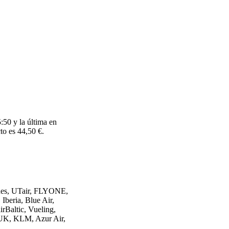
:50 y la última en
to es 44,50 €.
ines, UTair, FLYONE,
Iberia, Blue Air,
irBaltic, Vueling,
r UK, KLM, Azur Air,