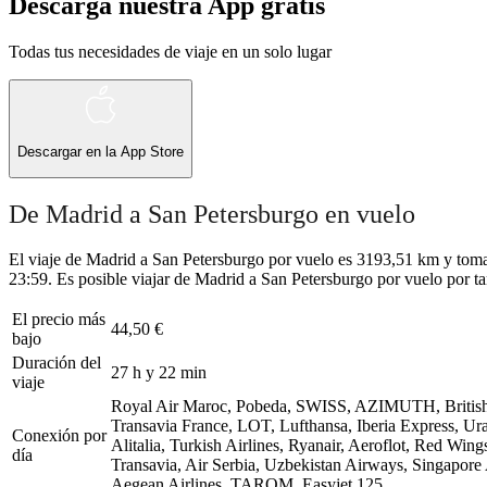
Descarga nuestra App gratis
Todas tus necesidades de viaje en un solo lugar
Descargar en la
App Store
De Madrid a San Petersburgo en vuelo
El viaje de Madrid a San Petersburgo por vuelo es 3193,51 km y toma 
23:59. Es posible viajar de Madrid a San Petersburgo por vuelo por ta
El precio más
44,50 €
bajo
Duración del
27 h y 22 min
viaje
Royal Air Maroc, Pobeda, SWISS, AZIMUTH, British Ai
Transavia France, LOT, Lufthansa, Iberia Express, Ural
Conexión por
Alitalia, Turkish Airlines, Ryanair, Aeroflot, Red Win
día
Transavia, Air Serbia, Uzbekistan Airways, Singapore 
Aegean Airlines, TAROM, Easyjet
125