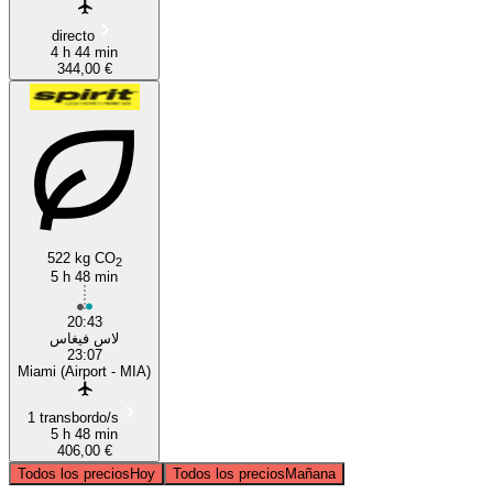
directo
4 h 44 min
344,00 €
522 kg CO
2
5 h 48 min
20:43
لاس فيغاس
23:07
Miami (Airport - MIA)
1 transbordo/s
5 h 48 min
406,00 €
Todos los precios
Hoy
Todos los precios
Mañana