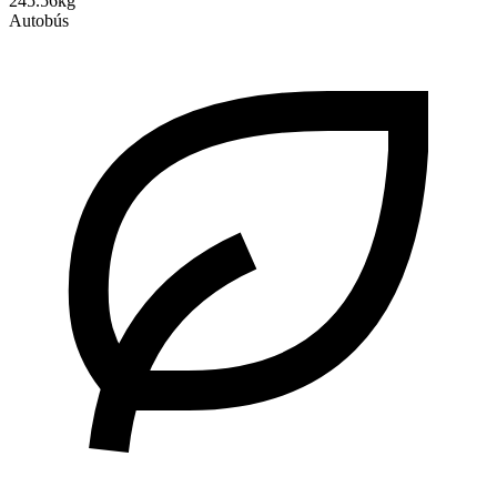
245.56kg
Autobús