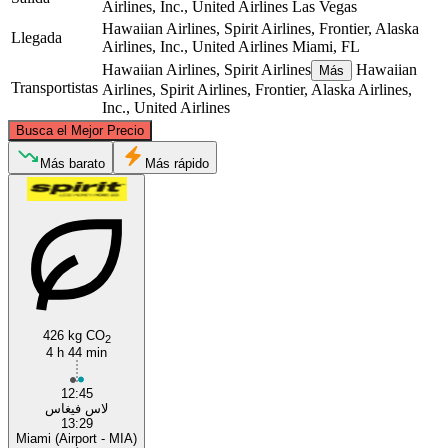
Airlines, Inc., United Airlines
Las Vegas
Hawaiian Airlines, Spirit Airlines, Frontier, Alaska
Llegada
Airlines, Inc., United Airlines
Miami, FL
Hawaiian Airlines, Spirit Airlines
Hawaiian
Más
Transportistas
Airlines, Spirit Airlines, Frontier, Alaska Airlines,
Inc., United Airlines
©
CARTO
, ©
OpenStreetMap
contributors
Busca el Mejor Precio
Más barato
Más rápido
Las Vegas, NV
Miami, FL
426 kg CO
2
4 h 44 min
12:45
لاس فيغاس
13:29
Miami (Airport - MIA)