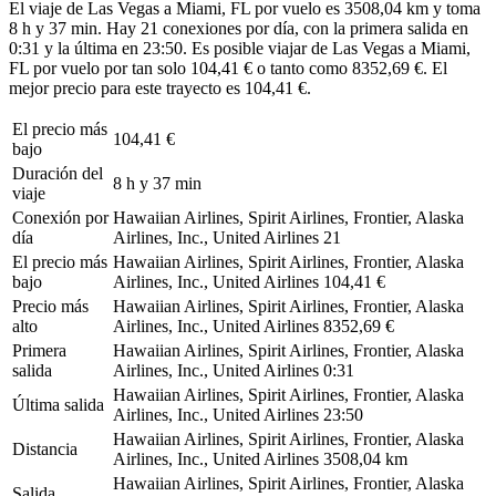
El viaje de Las Vegas a Miami, FL por vuelo es 3508,04 km y toma
8 h y 37 min. Hay 21 conexiones por día, con la primera salida en
0:31 y la última en 23:50. Es posible viajar de Las Vegas a Miami,
FL por vuelo por tan solo 104,41 € o tanto como 8352,69 €. El
mejor precio para este trayecto es 104,41 €.
El precio más
104,41 €
bajo
Duración del
8 h y 37 min
viaje
Conexión por
Hawaiian Airlines, Spirit Airlines, Frontier, Alaska
día
Airlines, Inc., United Airlines
21
El precio más
Hawaiian Airlines, Spirit Airlines, Frontier, Alaska
bajo
Airlines, Inc., United Airlines
104,41 €
Precio más
Hawaiian Airlines, Spirit Airlines, Frontier, Alaska
alto
Airlines, Inc., United Airlines
8352,69 €
Primera
Hawaiian Airlines, Spirit Airlines, Frontier, Alaska
salida
Airlines, Inc., United Airlines
0:31
Hawaiian Airlines, Spirit Airlines, Frontier, Alaska
Última salida
Airlines, Inc., United Airlines
23:50
Hawaiian Airlines, Spirit Airlines, Frontier, Alaska
Distancia
Airlines, Inc., United Airlines
3508,04 km
Hawaiian Airlines, Spirit Airlines, Frontier, Alaska
Salida