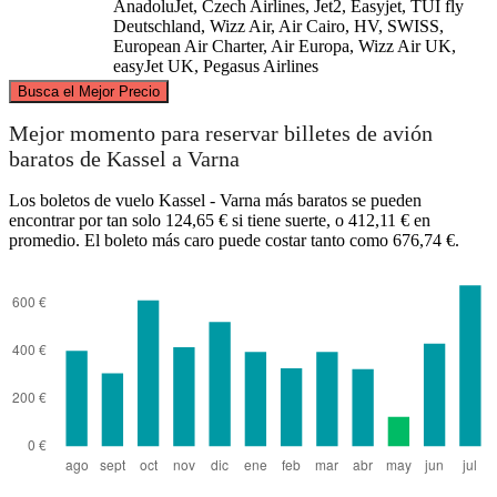
AnadoluJet, Czech Airlines, Jet2, Easyjet, TUI fly
Deutschland, Wizz Air, Air Cairo, HV, SWISS,
European Air Charter, Air Europa, Wizz Air UK,
easyJet UK, Pegasus Airlines
©
CARTO
, ©
OpenStreetMap
contributors
Busca el Mejor Precio
Kassel
Mejor momento para reservar billetes de avión
baratos de Kassel a Varna
Los boletos de vuelo Kassel - Varna más baratos se pueden
encontrar por tan solo 124,65 € si tiene suerte, o 412,11 € en
promedio. El boleto más caro puede costar tanto como 676,74 €.
Varna