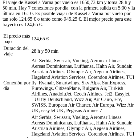
El viaje de Kassel a Varna por vuelo es 1650,73 km y toma 28 h y
50 min. Hay 7 conexiones por día, con la primera salida en 5:00 y la
última en 16:10. Es posible viajar de Kassel a Varna por vuelo por
tan solo 124,65 € o tanto como 945,25 €. El mejor precio para este
trayecto es 124,65 €.
El precio más
124,65 €
bajo
Duración del
28 h y 50 min
viaje
Air Serbia, Swissair, Vueling, Aeromar Lineas
Aereas Dominicanas, Lufthansa, Hahn Air, Sundair,
Austrian Airlines, Olympic Air, Aegean Airlines,
Hageland Aviation Services, Corendon Airlines, TUI
Conexión por
fly, Ryanair, Smartwings, Sky Alps, SunExpress,
día
Eurowings, CitizenPlane, Bulgaria Air, Turkish
Airlines, AnadoluJet, Czech Airlines, Jet2, Easyjet,
TUI fly Deutschland, Wizz Air, Air Cairo, HV,
SWISS, European Air Charter, Air Europa, Wizz Air
UK, easyJet UK, Pegasus Airlines
7
Air Serbia, Swissair, Vueling, Aeromar Lineas
Aereas Dominicanas, Lufthansa, Hahn Air, Sundair,
Austrian Airlines, Olympic Air, Aegean Airlines,
Hageland Aviation Services, Corendon Airlines, TUI