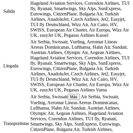
Hageland Aviation Services, Corendon Airlines, TUI
fly, Ryanair, Smartwings, Sky Alps, SunExpress,
Salida
Eurowings, CitizenPlane, Bulgaria Air, Turkish
Airlines, AnadoluJet, Czech Airlines, Jet2, Easyjet,
TUI fly Deutschland, Wizz Air, Air Cairo, HV,
SWISS, European Air Charter, Air Europa, Wizz Air
UK, easyJet UK, Pegasus Airlines
Kassel
Air Serbia, Swissair, Vueling, Aeromar Lineas
Aereas Dominicanas, Lufthansa, Hahn Air, Sundair,
Austrian Airlines, Olympic Air, Aegean Airlines,
Hageland Aviation Services, Corendon Airlines, TUI
fly, Ryanair, Smartwings, Sky Alps, SunExpress,
Llegada
Eurowings, CitizenPlane, Bulgaria Air, Turkish
Airlines, AnadoluJet, Czech Airlines, Jet2, Easyjet,
TUI fly Deutschland, Wizz Air, Air Cairo, HV,
SWISS, European Air Charter, Air Europa, Wizz Air
UK, easyJet UK, Pegasus Airlines
Varna
Air Serbia, Swissair
Air Serbia, Swissair,
Más
Vueling, Aeromar Lineas Aereas Dominicanas,
Lufthansa, Hahn Air, Sundair, Austrian Airlines,
Olympic Air, Aegean Airlines, Hageland Aviation
Services, Corendon Airlines, TUI fly, Ryanair,
Transportistas
Smartwings, Sky Alps, SunExpress, Eurowings,
CitizenPlane, Bulgaria Air, Turkish Airlines,