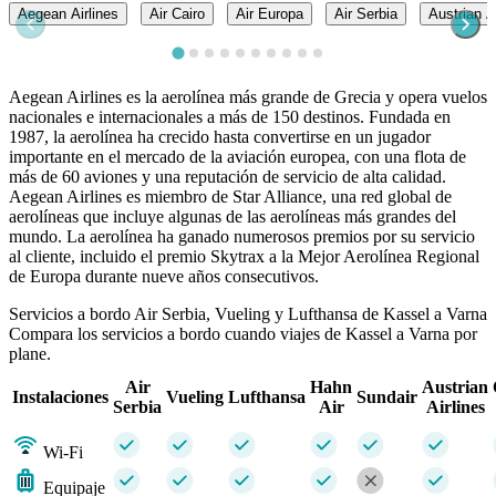
Aegean Airlines
Air Cairo
Air Europa
Air Serbia
Austrian A
Aegean Airlines es la aerolínea más grande de Grecia y opera vuelos
nacionales e internacionales a más de 150 destinos. Fundada en
1987, la aerolínea ha crecido hasta convertirse en un jugador
importante en el mercado de la aviación europea, con una flota de
más de 60 aviones y una reputación de servicio de alta calidad.
Aegean Airlines es miembro de Star Alliance, una red global de
aerolíneas que incluye algunas de las aerolíneas más grandes del
mundo. La aerolínea ha ganado numerosos premios por su servicio
al cliente, incluido el premio Skytrax a la Mejor Aerolínea Regional
de Europa durante nueve años consecutivos.
Servicios a bordo Air Serbia, Vueling y Lufthansa de Kassel a Varna
Compara los servicios a bordo cuando viajes de Kassel a Varna por
plane.
Air
Hahn
Austrian
Instalaciones
Vueling
Lufthansa
Sundair
Serbia
Air
Airlines
Wi-Fi
Equipaje