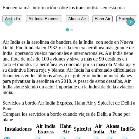
Encuentra más información sobre los transportistas en esta ruta.
Air India
Air India Express
Akasa Air
Hahn Air
SpiceJet
Air India es la aerolínea de bandera de la India, con sede en Nueva
Delhi. Fue fundada en 1932 y es la tercera aerolínea más grande de
India, operando vuelos nacionales e internacionales. Air India tiene
una flota de más de 100 aviones y sirve a más de 90 destinos en
todo el mundo. La aerolínea es conocida por su mascota Maharaja y
su distintiva librea roja y blanca. Air India ha enfrentado dificultades
financieras en los últimos años, y el gobierno indio anunció planes
para privatizar la aerolínea en 2018. A pesar de estos desafíos, Air
India sigue siendo un actor importante en la industria de la aviación
india.
Servicios a bordo Air India Express, Hahn Air y SpiceJet de Delhi a
Pune
Compara los servicios a bordo cuando viajes de Delhi a Pune por
plane.
Air India
Hahn
Air
Akasa
Instalaciones
SpiceJet
IndiGo
Express
Air
India
Air