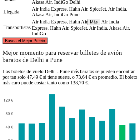
Akasa Air, IndiGo
Delhi
Air India Express, Hahn Air, SpiceJet, Air India,
Llegada
Akasa Air, IndiGo
Pune
Air India Express, Hahn Air
Air India
Más
Transportistas
Express, Hahn Air, SpiceJet, Air India, Akasa Air,
IndiGo
©
CARTO
, ©
OpenStreetMap
contributors
Busca el Mejor Precio
Delhi
Mejor momento para reservar billetes de avión
baratos de Delhi a Pune
Los boletos de vuelo Delhi - Pune más baratos se pueden encontrar
por tan solo 47,49 € si tiene suerte, o 73,64 € en promedio. El boleto
más caro puede costar tanto como 138,70 €.
Pune