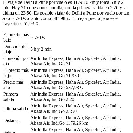
El viaje de Delhi a Pune por vuelo es 1179,26 km y toma 5 h y 2
min. Hay 71 conexiones por día, con la primera salida en 2:20 y la
última en 23:50. Es posible viajar de Delhi a Pune por vuelo por tan
solo 51,93 € o tanto como 587,98 €. El mejor precio para este
trayecto es 51,93 €.
El precio más
51,93 €
bajo
Duración del
5 h y 2 min
viaje
Conexión por
Air India Express, Hahn Air, SpiceJet, Air India,
día
Akasa Air, IndiGo
71
El precio más
Air India Express, Hahn Air, SpiceJet, Air India,
bajo
Akasa Air, IndiGo
51,93 €
Precio más
Air India Express, Hahn Air, SpiceJet, Air India,
alto
Akasa Air, IndiGo
587,98 €
Primera
Air India Express, Hahn Air, SpiceJet, Air India,
salida
Akasa Air, IndiGo
2:20
Air India Express, Hahn Air, SpiceJet, Air India,
Última salida
Akasa Air, IndiGo
23:50
Air India Express, Hahn Air, SpiceJet, Air India,
Distancia
Akasa Air, IndiGo
1179,26 km
Air India Express, Hahn Air, SpiceJet, Air India,
Salida