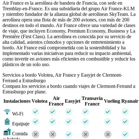
Air France es la aerolínea de bandera de Francia, con sede en
Tremblay-en-France. Es una subsidiaria del grupo Air France-KLM
y miembro fundador de la alianza global de aerolíneas SkyTeam. La
aerolínea opera una flota de más de 200 aviones, con más de 200
destinos en todo el mundo. Air France ofrece una variedad de clases
de viaje, que incluyen Economy, Premium Economy, Business y La
Première (First Class). La aerolínea es conocida por su servicio de
alta calidad, asientos cómodos y opciones de entretenimiento a
bordo. Air France está comprometida con la sostenibilidad y ha
implementado varias iniciativas para reducir su impacto ambiental,
como invertir en aviones más eficientes en combustible y reducir los
plásticos de un solo uso.
Servicios a bordo Volotea, Air France y Easyjet de Clermont-
Ferrand a Estrasburgo
Compara los servicios a bordo cuando viajes de Clermont-Ferrand a
Estrasburgo por plane.
Air
Transavia
Instalaciones
Volotea
Easyjet
Vueling
Ryanair
France
France
Wi-Fi
Equipaje
Comida