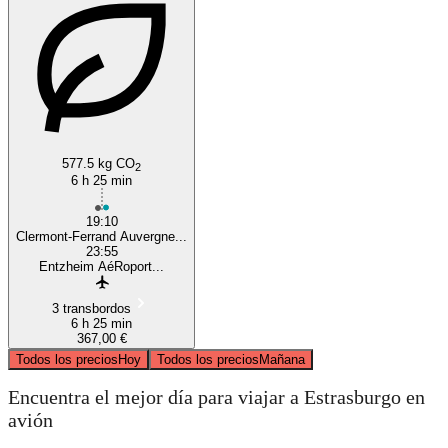
577.5 kg CO
2
6 h 25 min
19:10
Clermont-Ferrand Auvergne...
23:55
Entzheim AéRoport...
3 transbordos
6 h 25 min
367,00 €
Todos los precios
Hoy
Todos los precios
Mañana
Encuentra el mejor día para viajar a Estrasburgo en
avión