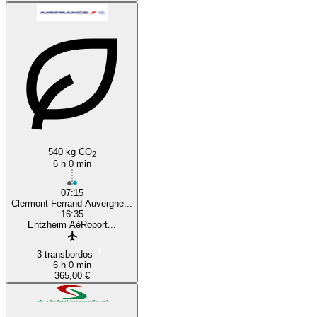
540 kg CO
2
6 h 0 min
07:15
Clermont-Ferrand Auvergne...
16:35
Entzheim AéRoport...
3 transbordos
6 h 0 min
365,00 €