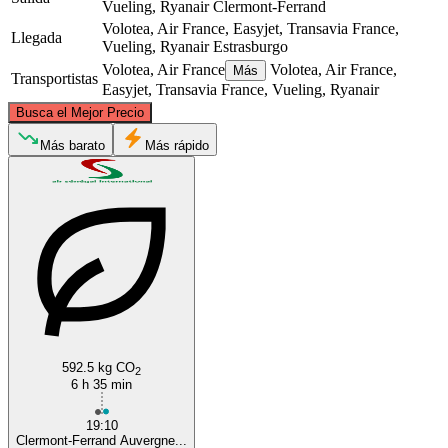
Vueling, Ryanair
Clermont-Ferrand
Volotea, Air France, Easyjet, Transavia France,
Llegada
Vueling, Ryanair
Estrasburgo
Volotea, Air France
Volotea, Air France,
Más
Transportistas
Easyjet, Transavia France, Vueling, Ryanair
©
CARTO
, ©
OpenStreetMap
contributors
Busca el Mejor Precio
Strasbourg
Más barato
Más rápido
Clermont-Ferrand
592.5 kg CO
2
6 h 35 min
19:10
Clermont-Ferrand Auvergne...