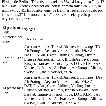
El viaje de Berlín a Tréveris por vuelo es 564,14 km y toma 7 h y 12
min. Hay 76 conexiones por día, con la primera salida en 6:00 y la
última en 23:35. Es posible viajar de Berlín a Tréveris por vuelo por
tan solo 22,37 € o tanto como 1712,38 €. El mejor precio para este
trayecto es 22,37 €.
El precio más
22,37 €
bajo
Duración del
7 h y 12 min
viaje
Austrian Airlines, Turkish Airlines, Eurowings, TAP
Air Portugal, Aegean Airlines, Lauda, Wizz Air,
DAT, FlixBus, Czech Airlines, Vueling, Luxair,
Conexión por
Brussels Airlines, air_italy, British Airways, Iberia, _,
día
Easyjet, Transavia France, flybe, LOT, KLM, SAS,
Volotea, Lufthansa, Air France, Air Europa, Alitalia,
SWISS, Ryanair, Norwegian
76
Austrian Airlines, Turkish Airlines, Eurowings, TAP
Air Portugal, Aegean Airlines, Lauda, Wizz Air,
DAT, FlixBus, Czech Airlines, Vueling, Luxair,
El precio más
Brussels Airlines, air_italy, British Airways, Iberia, _,
bajo
Easyjet, Transavia France, flybe, LOT, KLM, SAS,
Volotea, Lufthansa, Air France, Air Europa, Alitalia,
SWISS, Ryanair, Norwegian
22,37 €