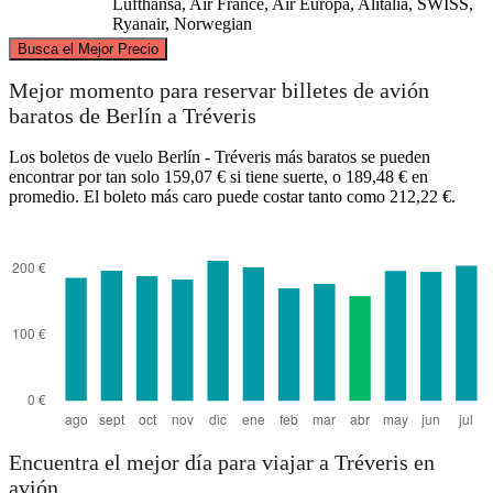
Lufthansa, Air France, Air Europa, Alitalia, SWISS,
Ryanair, Norwegian
©
CARTO
, ©
OpenStreetMap
contributors
Busca el Mejor Precio
Berlin
Mejor momento para reservar billetes de avión
baratos de Berlín a Tréveris
Los boletos de vuelo Berlín - Tréveris más baratos se pueden
encontrar por tan solo 159,07 € si tiene suerte, o 189,48 € en
promedio. El boleto más caro puede costar tanto como 212,22 €.
Trier
Encuentra el mejor día para viajar a Tréveris en
avión