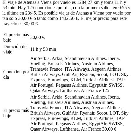
El viaje de Atenas a Viena por vuelo es 1284,27 km y toma 11 h y
53 min. Hay 125 conexiones por día, con la primera salida en 0:55 y
la última en 23:45. Es posible viajar de Atenas a Viena por vuelo por
tan solo 30,00 € o tanto como 1432,50 €. El mejor precio para este
trayecto es 30,00 €.
El precio más
30,00 €
bajo
Duración del
11 h y 53 min
viaje
Air Serbia, Arkia, Scandinavian Airlines, Iberia,
Vueling, Brussels Airlines, Austrian Airlines,
Transavia France, ITA Airways, Aegean Airlines,
Conexión por
British Airways, Gulf Air, Ryanair, Scoot, LOT, Sky
día
Express, Eurowings, KLM, Turkish Airlines, TAP
Air Portugal, Pegasus Airlines, EgyptAir, SWISS,
Qatar Airways, Lufthansa, Air France
125
Air Serbia, Arkia, Scandinavian Airlines, Iberia,
Vueling, Brussels Airlines, Austrian Airlines,
Transavia France, ITA Airways, Aegean Airlines,
El precio más
British Airways, Gulf Air, Ryanair, Scoot, LOT, Sky
bajo
Express, Eurowings, KLM, Turkish Airlines, TAP
Air Portugal, Pegasus Airlines, EgyptAir, SWISS,
Qatar Airways, Lufthansa, Air France
30,00 €