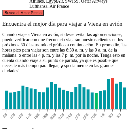
Airlines, EgyptAir, SWISS, Qatar Airways,
Lufthansa, Air France
©
CARTO
, ©
OpenStreetMap
contributors
Busca el Mejor Precio
Vienna
Encuentra el mejor día para viajar a Viena en avión
Cuando viaje a Viena en avión, si desea evitar las aglomeraciones,
puede verificar con qué frecuencia viajarán nuestros clientes en los
próximos 30 días usando el gráfico a continuación. En promedio, las
horas pico para viajar son entre las 6:30 a. m. y las 9 a. m. de la
mañana, o entre las 4 p. m. y las 7 p. m. por la noche. Tenga esto en
cuenta cuando viaje a su punto de partida, ya que es posible que
necesite más tiempo para llegar, ¡especialmente en las grandes
ciudades!
Athens