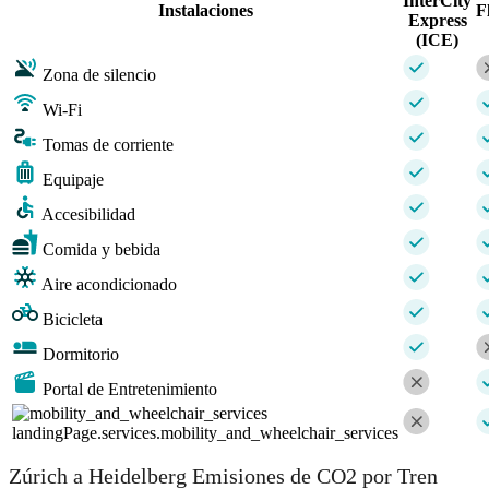
InterCity
Instalaciones
F
Express
(ICE)
Zona de silencio
Wi-Fi
Tomas de corriente
Equipaje
Accesibilidad
Comida y bebida
Aire acondicionado
Bicicleta
Dormitorio
Portal de Entretenimiento
landingPage.services.mobility_and_wheelchair_services
Zúrich a Heidelberg Emisiones de CO2 por Tren