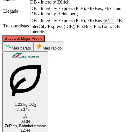
DB - Intercity
Zúrich
DB - InterCity Express (ICE), FlixBus, FlixTrain,
Llegada
DB - Intercity
Heidelberg
DB - InterCity Express (ICE), FlixBus
DB -
Más
Transportistas
InterCity Express (ICE), FlixBus, FlixTrain, DB -
Intercity
©
CARTO
, ©
OpenStreetMap
contributors
Busca el Mejor Precio
Heidelberg
Más barato
Más rápido
1.23 kg CO
Zurich
2
3 h 37 min
08:34
ZüRich, Bahnhofstrasse
12:44