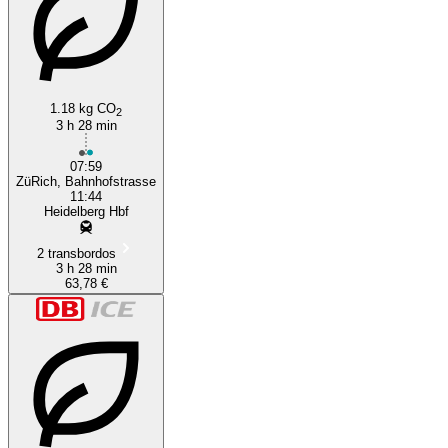
1.18 kg CO
2
3 h 28 min
07:59
ZüRich, Bahnhofstrasse
11:44
Heidelberg Hbf
2 transbordos
3 h 28 min
63,78 €