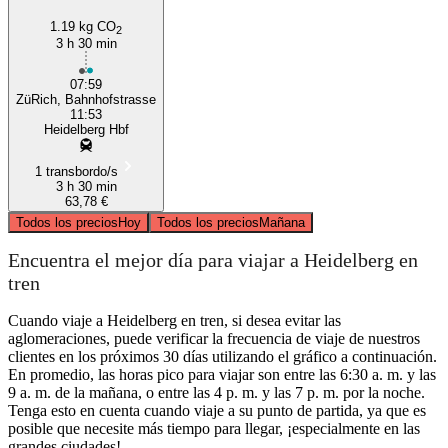
1.19 kg CO
2
3 h 30 min
07:59
ZüRich, Bahnhofstrasse
11:53
Heidelberg Hbf
1 transbordo/s
3 h 30 min
63,78 €
Todos los precios
Hoy
Todos los precios
Mañana
Encuentra el mejor día para viajar a Heidelberg en
tren
Cuando viaje a Heidelberg en tren, si desea evitar las
aglomeraciones, puede verificar la frecuencia de viaje de nuestros
clientes en los próximos 30 días utilizando el gráfico a continuación.
En promedio, las horas pico para viajar son entre las 6:30 a. m. y las
9 a. m. de la mañana, o entre las 4 p. m. y las 7 p. m. por la noche.
Tenga esto en cuenta cuando viaje a su punto de partida, ya que es
posible que necesite más tiempo para llegar, ¡especialmente en las
grandes ciudades!