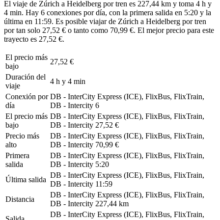
El viaje de Zúrich a Heidelberg por tren es 227,44 km y toma 4 h y
4 min. Hay 6 conexiones por día, con la primera salida en 5:20 y la
última en 11:59. Es posible viajar de Zúrich a Heidelberg por tren
por tan solo 27,52 € o tanto como 70,99 €. El mejor precio para este
trayecto es 27,52 €.
El precio más
27,52 €
bajo
Duración del
4 h y 4 min
viaje
Conexión por
DB - InterCity Express (ICE), FlixBus, FlixTrain,
día
DB - Intercity
6
El precio más
DB - InterCity Express (ICE), FlixBus, FlixTrain,
bajo
DB - Intercity
27,52 €
Precio más
DB - InterCity Express (ICE), FlixBus, FlixTrain,
alto
DB - Intercity
70,99 €
Primera
DB - InterCity Express (ICE), FlixBus, FlixTrain,
salida
DB - Intercity
5:20
DB - InterCity Express (ICE), FlixBus, FlixTrain,
Última salida
DB - Intercity
11:59
DB - InterCity Express (ICE), FlixBus, FlixTrain,
Distancia
DB - Intercity
227,44 km
DB - InterCity Express (ICE), FlixBus, FlixTrain,
Salida