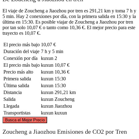
El viaje de Zoucheng a Jiaozhou por tren es 291,21 km y toma 7 h y
5 min. Hay 2 conexiones por día, con la primera salida en 15:30 y la
última en 15:30. Es posible viajar de Zoucheng a Jiaozhou por tren
por tan solo 10,07 € o tanto como 10,36 €. El mejor precio para este
trayecto es 10,07 €.
El precio más bajo
10,07 €
Duración del viaje
7 h y 5 min
Conexión por día
kuxun
2
El precio más bajo
kuxun
10,07 €
Precio más alto
kuxun
10,36 €
Primera salida
kuxun
15:30
Última salida
kuxun
15:30
Distancia
kuxun
291,21 km
Salida
kuxun
Zoucheng
Llegada
kuxun
Jiaozhou
Transportistas
kuxun
kuxun
©
CARTO
, ©
OpenStreetMap
contributors
Busca el Mejor Precio
Zoucheng a Jiaozhou Emisiones de CO2 por Tren