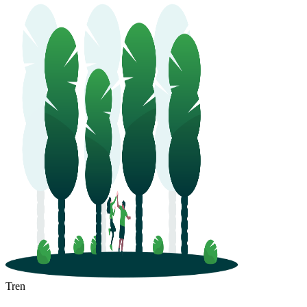
Jiaozhou
Zoucheng
Tren