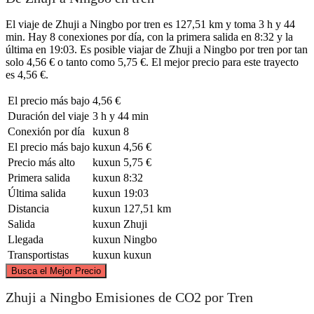
El viaje de Zhuji a Ningbo por tren es 127,51 km y toma 3 h y 44
min. Hay 8 conexiones por día, con la primera salida en 8:32 y la
última en 19:03. Es posible viajar de Zhuji a Ningbo por tren por tan
solo 4,56 € o tanto como 5,75 €. El mejor precio para este trayecto
es 4,56 €.
El precio más bajo
4,56 €
Duración del viaje
3 h y 44 min
Conexión por día
kuxun
8
El precio más bajo
kuxun
4,56 €
Precio más alto
kuxun
5,75 €
Primera salida
kuxun
8:32
Última salida
kuxun
19:03
Distancia
kuxun
127,51 km
Salida
kuxun
Zhuji
Llegada
kuxun
Ningbo
Transportistas
kuxun
kuxun
©
CARTO
, ©
OpenStreetMap
contributors
Busca el Mejor Precio
Zhuji a Ningbo Emisiones de CO2 por Tren