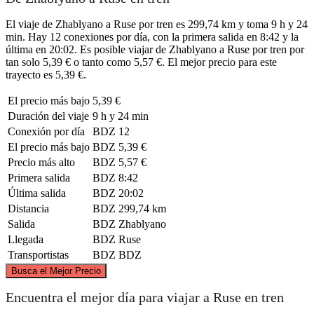
El viaje de Zhablyano a Ruse por tren es 299,74 km y toma 9 h y 24
min. Hay 12 conexiones por día, con la primera salida en 8:42 y la
última en 20:02. Es posible viajar de Zhablyano a Ruse por tren por
tan solo 5,39 € o tanto como 5,57 €. El mejor precio para este
trayecto es 5,39 €.
El precio más bajo
5,39 €
Duración del viaje
9 h y 24 min
Conexión por día
BDZ
12
El precio más bajo
BDZ
5,39 €
Precio más alto
BDZ
5,57 €
Primera salida
BDZ
8:42
Última salida
BDZ
20:02
Distancia
BDZ
299,74 km
Salida
BDZ
Zhablyano
Llegada
BDZ
Ruse
Transportistas
BDZ
BDZ
©
CARTO
, ©
OpenStreetMap
contributors
Busca el Mejor Precio
Rousse
Encuentra el mejor día para viajar a Ruse en tren