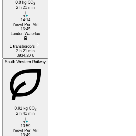
0.8 kg CO
2
2 h 21 min
14:14
Yeovil Pen Mill
16:45
London Waterloo
1 transbordo/s
2 h 21 min
3934,20 €
South Western Railway
0.91 kg CO
2
2 h 41 min
10:59
Yeovil Pen Mill
13:49