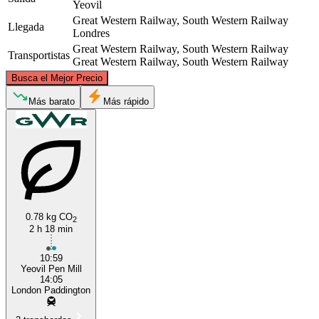
Yeovil
Great Western Railway, South Western Railway
Llegada
Londres
Great Western Railway, South Western Railway
Transportistas
Great Western Railway, South Western Railway
©
CARTO
, ©
OpenStreetMap
contributors
Busca el Mejor Precio
Más barato
Más rápido
London
Yeovil
0.78 kg CO
2
2 h 18 min
10:59
Yeovil Pen Mill
14:05
London Paddington