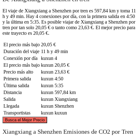
El viaje de Xiangxiang a Shenzhen por tren es 597,84 km y toma 11
h y 49 min. Hay 4 conexiones por día, con la primera salida en 4:50
y la última en 5:35. Es posible viajar de Xiangxiang a Shenzhen por
tren por tan solo 20,05 € o tanto como 23,63 €. El mejor precio para
este trayecto es 20,05 €.
El precio más bajo
20,05 €
Duración del viaje
11 h y 49 min
Conexión por día
kuxun
4
El precio más bajo
kuxun
20,05 €
Precio más alto
kuxun
23,63 €
Primera salida
kuxun
4:50
Última salida
kuxun
5:35
Distancia
kuxun
597,84 km
Salida
kuxun
Xiangxiang
Llegada
kuxun
Shenzhen
Transportistas
kuxun
kuxun
©
CARTO
, ©
OpenStreetMap
contributors
Busca el Mejor Precio
Xiangxiang
Xiangxiang a Shenzhen Emisiones de CO2 por Tren