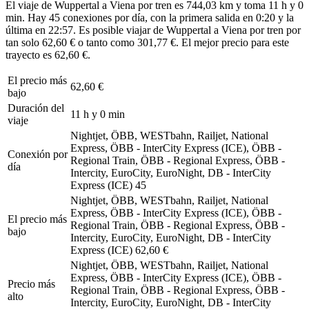
El viaje de Wuppertal a Viena por tren es 744,03 km y toma 11 h y 0
min. Hay 45 conexiones por día, con la primera salida en 0:20 y la
última en 22:57. Es posible viajar de Wuppertal a Viena por tren por
tan solo 62,60 € o tanto como 301,77 €. El mejor precio para este
trayecto es 62,60 €.
El precio más
62,60 €
bajo
Duración del
11 h y 0 min
viaje
Nightjet, ÖBB, WESTbahn, Railjet, National
Express, ÖBB - InterCity Express (ICE), ÖBB -
Conexión por
Regional Train, ÖBB - Regional Express, ÖBB -
día
Intercity, EuroCity, EuroNight, DB - InterCity
Express (ICE)
45
Nightjet, ÖBB, WESTbahn, Railjet, National
Express, ÖBB - InterCity Express (ICE), ÖBB -
El precio más
Regional Train, ÖBB - Regional Express, ÖBB -
bajo
Intercity, EuroCity, EuroNight, DB - InterCity
Express (ICE)
62,60 €
Nightjet, ÖBB, WESTbahn, Railjet, National
Express, ÖBB - InterCity Express (ICE), ÖBB -
Precio más
Regional Train, ÖBB - Regional Express, ÖBB -
alto
Intercity, EuroCity, EuroNight, DB - InterCity