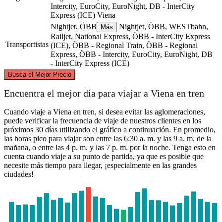
Intercity, EuroCity, EuroNight, DB - InterCity
Express (ICE)
Viena
Nightjet, ÖBB
Nightjet, ÖBB, WESTbahn,
Más
Railjet, National Express, ÖBB - InterCity Express
Transportistas
(ICE), ÖBB - Regional Train, ÖBB - Regional
Express, ÖBB - Intercity, EuroCity, EuroNight, DB
- InterCity Express (ICE)
©
CARTO
, ©
OpenStreetMap
contributors
Busca el Mejor Precio
Encuentra el mejor día para viajar a Viena en tren
Wuppertal
Cuando viaje a Viena en tren, si desea evitar las aglomeraciones,
puede verificar la frecuencia de viaje de nuestros clientes en los
próximos 30 días utilizando el gráfico a continuación. En promedio,
las horas pico para viajar son entre las 6:30 a. m. y las 9 a. m. de la
mañana, o entre las 4 p. m. y las 7 p. m. por la noche. Tenga esto en
cuenta cuando viaje a su punto de partida, ya que es posible que
necesite más tiempo para llegar, ¡especialmente en las grandes
ciudades!
Vienna